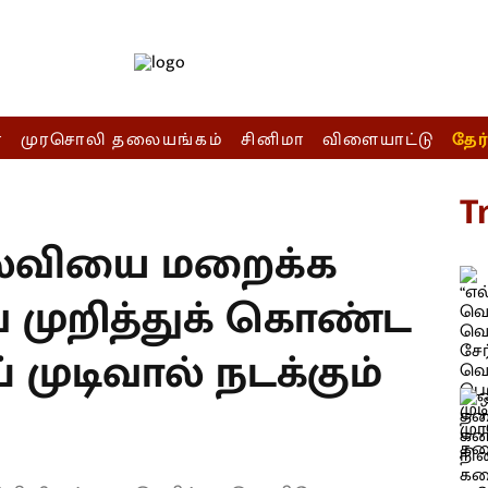
ா
முரசொலி தலையங்கம்
சினிமா
விளையாட்டு
தேர
T
வியை மறைக்க
 முறித்துக் கொண்ட
் முடிவால் நடக்கும்