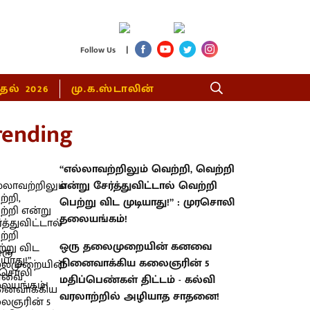
|
Follow Us
்தல் 2026
மு.க.ஸ்டாலின்
rending
“எல்லாவற்றிலும் வெற்றி, வெற்றி
என்று சேர்த்துவிட்டால் வெற்றி
பெற்று விட முடியாது!” : முரசொலி
தலையங்கம்!
ஒரு தலைமுறையின் கனவை
நினைவாக்கிய கலைஞரின் 5
மதிப்பெண்கள் திட்டம் - கல்வி
வரலாற்றில் அழியாத சாதனை!