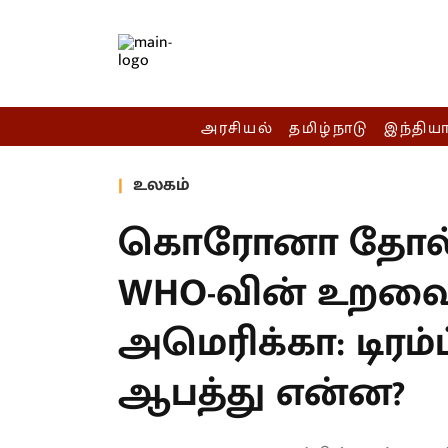
அரசியல்
தமிழ்நாடு
இந்திய
உலகம்
கொரோனா தோல்
WHO-வின் உறவை
அமெரிக்கா: டிரம்ப
ஆபத்து என்ன?