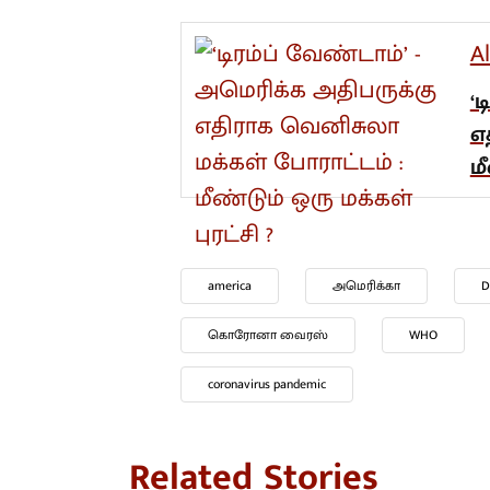
A
‘
எ
மீ
america
அமெரிக்கா
D
கொரோனா வைரஸ்
WHO
coronavirus pandemic
Related Stories