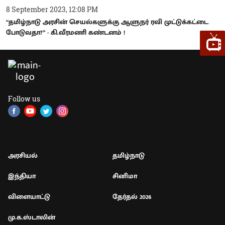
8 September 2023, 12:08 PM
“தமிழ்நாடு அரசின் செயல்களுக்கு ஆளுநர் ரவி முட்டுக்கட்டை
போடுவதா?” - கி.வீரமணி கண்டனம் !
Follow us
அரசியல்
தமிழ்நாடு
இந்தியா
சினிமா
விளையாட்டு
தேர்தல் 2026
மு.க.ஸ்டாலின்