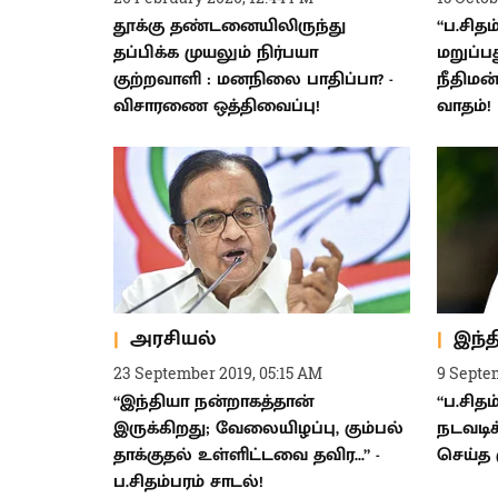
தூக்கு தண்டனையிலிருந்து
“ப.சித
தப்பிக்க முயலும் நிர்பயா
மறுப்ப
குற்றவாளி : மனநிலை பாதிப்பா? -
நீதிமன்
விசாரணை ஒத்திவைப்பு!
வாதம்!
அரசியல்
இந்
23 September 2019, 05:15 AM
9 Septe
“இந்தியா நன்றாகத்தான்
“ப.சிதம
இருக்கிறது; வேலையிழப்பு, கும்பல்
நடவடிக்
தாக்குதல் உள்ளிட்டவை தவிர...” -
செய்த க
ப.சிதம்பரம் சாடல்!