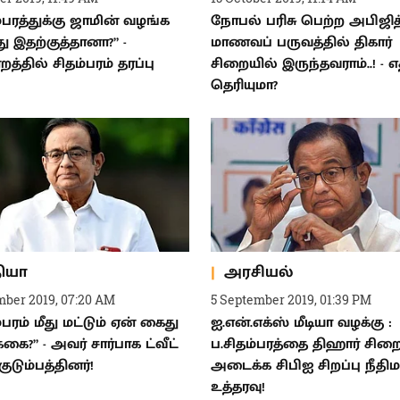
ம்பரத்துக்கு ஜாமின் வழங்க
நோபல் பரிசு பெற்ற அபிஜித
து இதற்குத்தானா?” -
மாணவப் பருவத்தில் திகார்
றத்தில் சிதம்பரம் தரப்பு
சிறையில் இருந்தவராம்..! - எ
தெரியுமா?
தியா
அரசியல்
mber 2019, 07:20 AM
5 September 2019, 01:39 PM
்பரம் மீது மட்டும் ஏன் கைது
ஐ.என்.எக்ஸ் மீடியா வழக்கு :
கை?” - அவர் சார்பாக ட்வீட்
ப.சிதம்பரத்தை திஹார் சிற
ுடும்பத்தினர்!
அடைக்க சிபிஐ சிறப்பு நீதி
உத்தரவு!