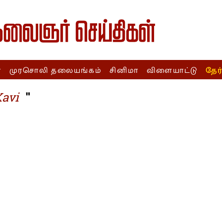
ா
முரசொலி தலையங்கம்
சினிமா
விளையாட்டு
தேர
"
avi