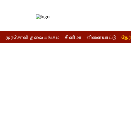
ா
முரசொலி தலையங்கம்
சினிமா
விளையாட்டு
தேர