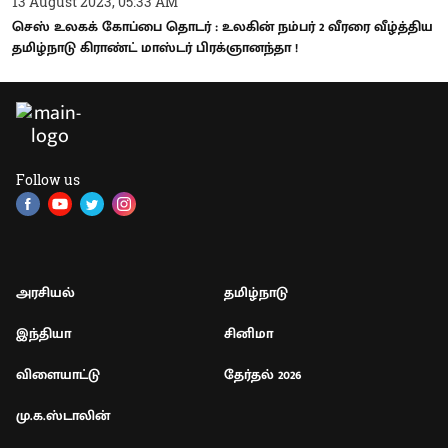
13 August 2023, 05:33 AM
செஸ் உலகக் கோப்பை தொடர் : உலகின் நம்பர் 2 வீரரை வீழ்த்திய
தமிழ்நாடு கிராண்ட் மாஸ்டர் பிரக்ஞானந்தா !
Follow us
அரசியல்
தமிழ்நாடு
இந்தியா
சினிமா
விளையாட்டு
தேர்தல் 2026
மு.க.ஸ்டாலின்