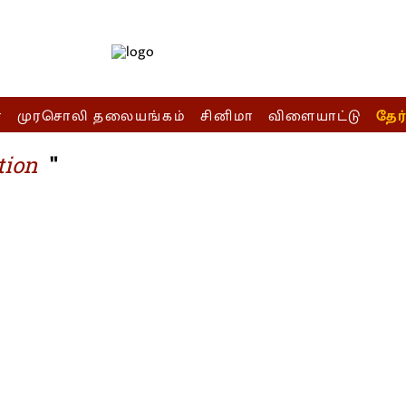
ா
முரசொலி தலையங்கம்
சினிமா
விளையாட்டு
தேர
"
tion