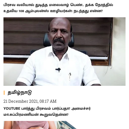
பிரசவ வலியால் துடித்த மலைவாழ் பெண்.. தக்க நேரத்தில்
உதவிய 108 ஆம்புலன்ஸ் ஊழியர்கள்: நடந்தது என்ன?
தமிழ்நாடு
21 December 2021, 08:17 AM
YOUTUBE பார்த்து பிரசவம் பார்ப்பதா? அமைச்சர்
மா.சுப்பிரமணியன் கூறுவதென்ன?