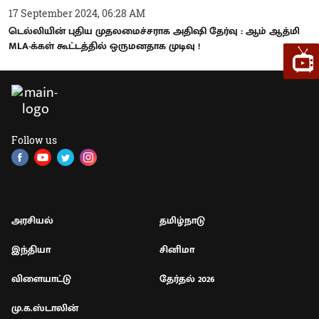
17 September 2024, 06:28 AM
டெல்லியின் புதிய முதலமைச்சராக அதிஷி தேர்வு : ஆம் ஆத்மி
MLA-க்கள் கூட்டத்தில் ஒருமனதாக முடிவு !
Follow us
அரசியல்
தமிழ்நாடு
இந்தியா
சினிமா
விளையாட்டு
தேர்தல் 2026
மு.க.ஸ்டாலின்