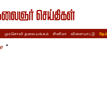
ா
முரசொலி தலையங்கம்
சினிமா
விளையாட்டு
தேர
"
e