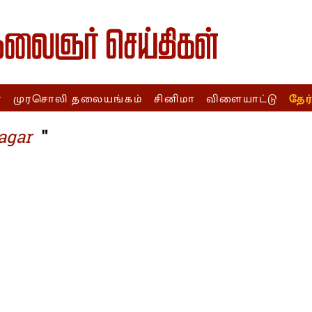
ா
முரசொலி தலையங்கம்
சினிமா
விளையாட்டு
தேர
"
agar