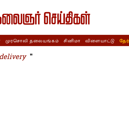
ா
முரசொலி தலையங்கம்
சினிமா
விளையாட்டு
தேர
"
delivery