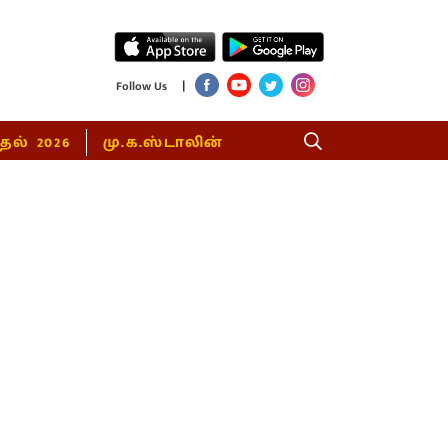
|
Follow Us
்தல் 2026
மு.க.ஸ்டாலின்