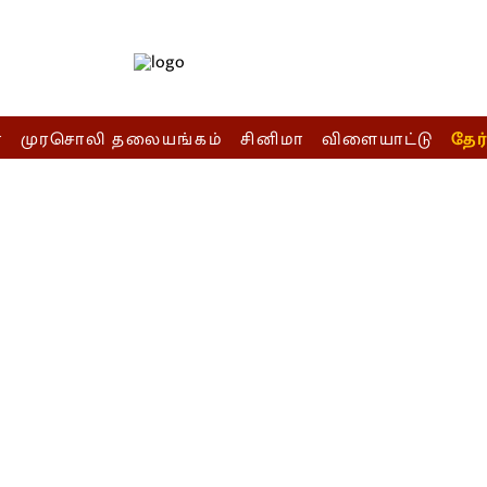
ா
முரசொலி தலையங்கம்
சினிமா
விளையாட்டு
தேர