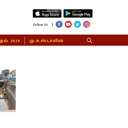
|
Follow Us
்தல் 2026
மு.க.ஸ்டாலின்