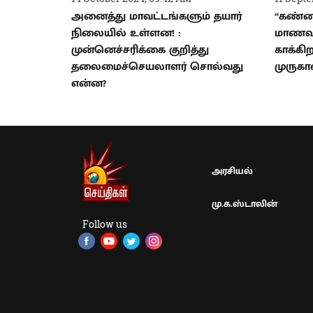
அனைத்து மாவட்டங்களும் தயார்
“கண்ண
நிலையில் உள்ளன! :
மாணவர
முன்னெச்சரிக்கை குறித்து
காக்கி
தலைமைச்செயலாளர் சொல்வது
முருகான
என்ன?
அரசியல்
மு.க.ஸ்டாலின்
Follow us