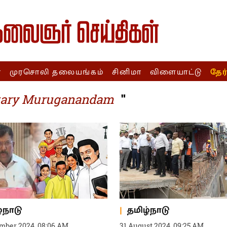
ா
முரசொலி தலையங்கம்
சினிமா
விளையாட்டு
தேர
"
etary Muruganandam
்நாடு
தமிழ்நாடு
ember 2024, 08:06 AM
31 August 2024, 09:25 AM