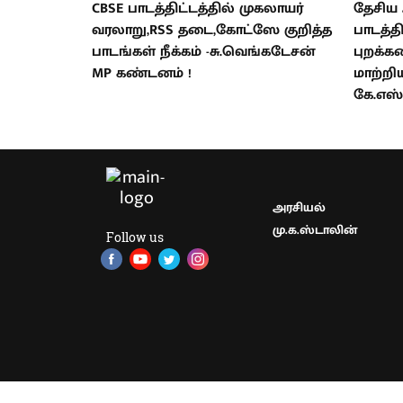
CBSE பாடத்திட்டத்தில் முகலாயர்
தேசி
வரலாறு,RSS தடை,கோட்ஸே குறித்த
பாடத்த
பாடங்கள் நீக்கம் -சு.வெங்கடேசன்
புறக்க
MP கண்டனம் !
மாற்றி
கே.எஸ்
அரசியல்
மு.க.ஸ்டாலின்
Follow us