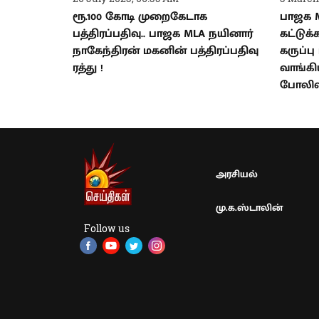
ரூ.100 கோடி முறைகேடாக
பாஜக M
பத்திரப்பதிவு.. பாஜக MLA நயினார்
கட்டுக
நாகேந்திரன் மகனின் பத்திரப்பதிவு
கருப்ப
ரத்து !
வாங்க
போலிஸ
அரசியல்
மு.க.ஸ்டாலின்
Follow us