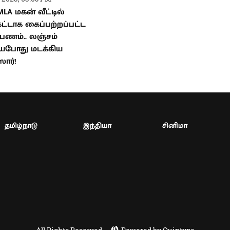
LA மகன் வீட்டில்
்கட்டாக கைப்பற்றப்பட்ட
ு பணம்.. லஞ்சம்
ியபோது மடக்கிய
ார்!
தமிழ்நாடு
இந்தியா
சினிமா