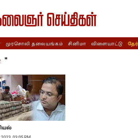
ா
முரசொலி தலையங்கம்
சினிமா
விளையாட்டு
தேர
"
n
ியல்
 2023, 03:05 PM