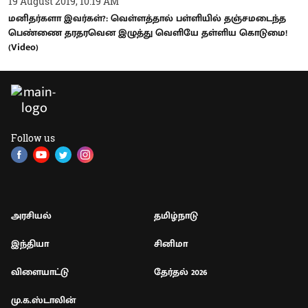
19 August 2019, 10:19 AM
மனிதர்களா இவர்கள்?: வெள்ளத்தால் பள்ளியில் தஞ்சமடைந்த
பெண்ணை தரதரவென இழுத்து வெளியே தள்ளிய கொடுமை!
(Video)
Follow us
அரசியல்
தமிழ்நாடு
இந்தியா
சினிமா
விளையாட்டு
தேர்தல் 2026
மு.க.ஸ்டாலின்