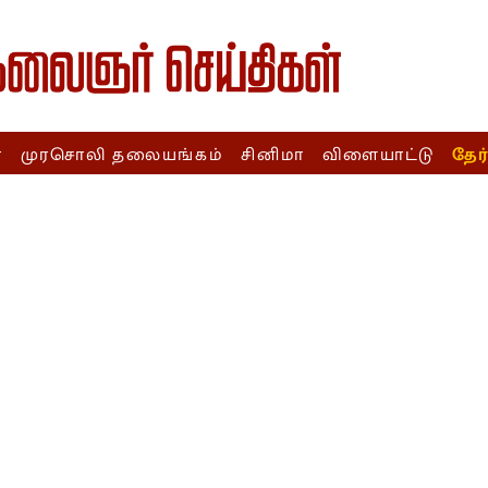
ா
முரசொலி தலையங்கம்
சினிமா
விளையாட்டு
தேர