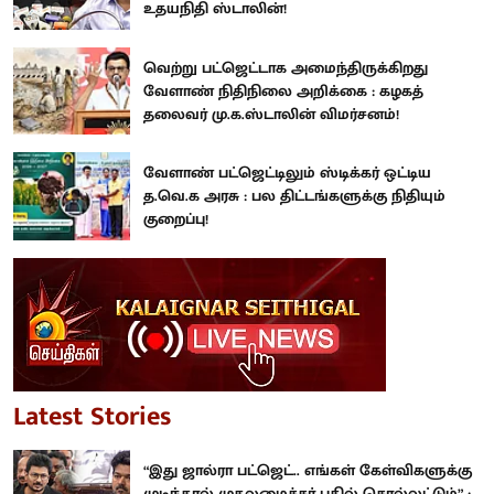
உதயநிதி ஸ்டாலின்!
வெற்று பட்ஜெட்டாக அமைந்திருக்கிறது
வேளாண் நிதிநிலை அறிக்கை : கழகத்
தலைவர் மு.க.ஸ்டாலின் விமர்சனம்!
வேளாண் பட்ஜெட்டிலும் ஸ்டிக்கர் ஒட்டிய
த.வெ.க அரசு : பல திட்டங்களுக்கு நிதியும்
குறைப்பு!
Latest Stories
“இது ஜால்ரா பட்ஜெட்.. எங்கள் கேள்விகளுக்கு
முடிந்தால் முதலமைச்சர் பதில் சொல்லட்டும்” :