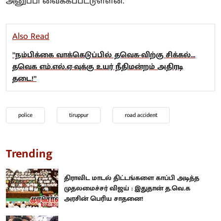
அனுப்பி வைக்கப்பட்டுள்ளன.
Also Read
”நம்பிக்கை வாக்கெடுப்பில் தவெக-விற்கு சிக்கல்...
தவெக எம்.எல்.ஏ-வுக்கு உயர் நீதிமன்றம் அதிரடி
தடை!”
police
tiruppur
road accident
Trending
திராவிட மாடல் திட்டங்களை காப்பி அடித்த
முதலமைச்சர் விஜய் : இதுதான் த.வெ.க
அரசின் பெரிய சாதனை!