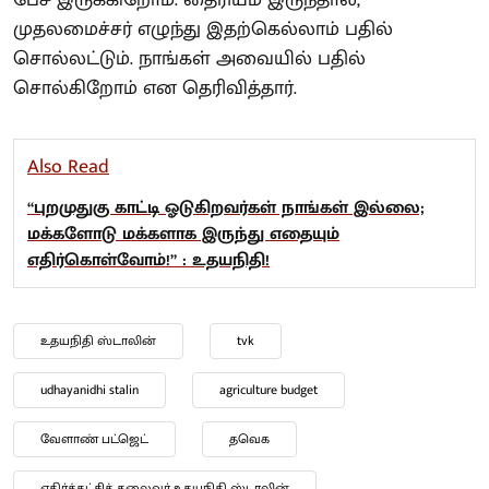
பேச இருக்கிறோம். தைரியம் இருந்தால்,
முதலமைச்சர் எழுந்து இதற்கெல்லாம் பதில்
சொல்லட்டும். நாங்கள் அவையில் பதில்
சொல்கிறோம் என தெரிவித்தார்.
Also Read
“புறமுதுகு காட்டி ஓடுகிறவர்கள் நாங்கள் இல்லை;
மக்களோடு மக்களாக இருந்து எதையும்
எதிர்கொள்வோம்!” : உதயநிதி!
உதயநிதி ஸ்டாலின்
tvk
udhayanidhi stalin
agriculture budget
வேளாண் பட்ஜெட்
தவெக
எதிர்க்கட்சித் தலைவர் உதயநிதி ஸ்டாலின்