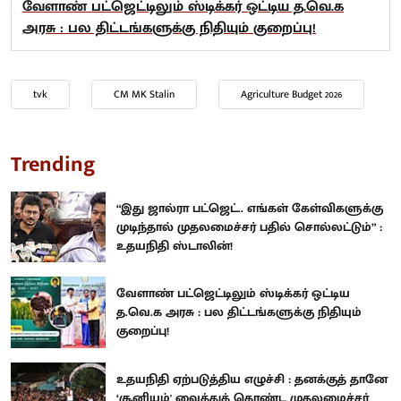
வேளாண் பட்ஜெட்டிலும் ஸ்டிக்கர் ஒட்டிய த.வெ.க
அரசு : பல திட்டங்களுக்கு நிதியும் குறைப்பு!
tvk
CM MK Stalin
Agriculture Budget 2026
Trending
“இது ஜால்ரா பட்ஜெட்.. எங்கள் கேள்விகளுக்கு
முடிந்தால் முதலமைச்சர் பதில் சொல்லட்டும்” :
உதயநிதி ஸ்டாலின்!
வேளாண் பட்ஜெட்டிலும் ஸ்டிக்கர் ஒட்டிய
த.வெ.க அரசு : பல திட்டங்களுக்கு நிதியும்
குறைப்பு!
உதயநிதி ஏற்படுத்திய எழுச்சி : தனக்குத் தானே
‘சூனியம்' வைத்துக் கொண்ட முதலமைச்சர்