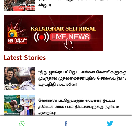
விஜய்!
Latest Stories
“இது ஜால்ரா பட்ஜெட்.. எங்கள் கேள்விகளுக்கு
முடிந்தால் முதலமைச்சர் பதில் சொல்லட்டும்” :
உதயநிதி ஸ்டாலின்!
வேளாண் பட்ஜெட்டிலும் ஸ்டிக்கர் ஒட்டிய
த.வெ.க அரசு : பல திட்டங்களுக்கு நிதியும்
குறைப்பு!
உதயநிதி ஏற்படுத்திய எழுச்சி : தனக்குத் தானே