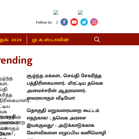
|
Follow Us
்தல் 2026
மு.க.ஸ்டாலின்
rending
சூழ்ந்த மக்கள்.. செய்தி சேகரித்த
பத்திரிகையாளர்.. மிரட்டிய தவெக
அமைச்சரின் ஆதரவாளர்..
வைரலாகும் வீடியோ!
தொகுதி மறுவரையறை கூட்டம்
எதற்காக? ; தவெக அரசை
இயக்குவது? : அடுக்காடுக்காக
கேள்விகளை எழுப்பிய கனிமொழி