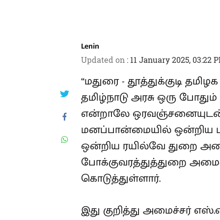
Lenin
Updated on
:
11 January 2025, 03:22 
“மதுரை - தூத்துக்குடி தமி
தமிழ்நாடு அரசு ஒரு போதும் 
என்றாலே ஒரவஞ்சனையுடன் பா
மனப்பான்மையில் ஒன்றிய ப
ஒன்றிய ரயில்வே துறை அமை
போக்குவரத்துத்துறை அமைச்ச
கொடுத்துள்ளார்.
இது குறித்து அமைச்சர் எஸ்