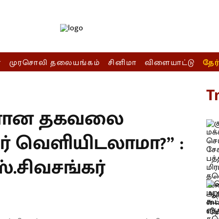
ா
முரசொலி தலையங்கம்
சினிமா
விளையாட்டு
தேர
T
ுரணான தகவலை
் வெளியிடலாமா?” :
்.சிவசங்கர்