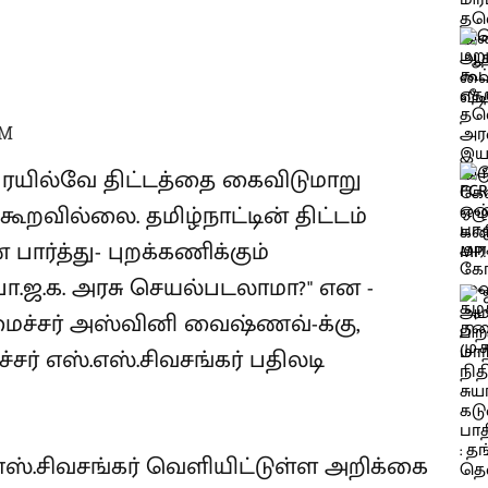
PM
ழக ரயில்வே திட்டத்தை கைவிடுமாறு
கூறவில்லை. தமிழ்நாட்டின் திட்டம்
ர்த்து- புறக்கணிக்கும்
ா.ஜ.க. அரசு செயல்படலாமா?" என -
ச்சர் அஸ்வினி வைஷ்ணவ்-க்கு,
ர் எஸ்.எஸ்.சிவசங்கர் பதிலடி
.எஸ்.சிவசங்கர் வெளியிட்டுள்ள அறிக்கை