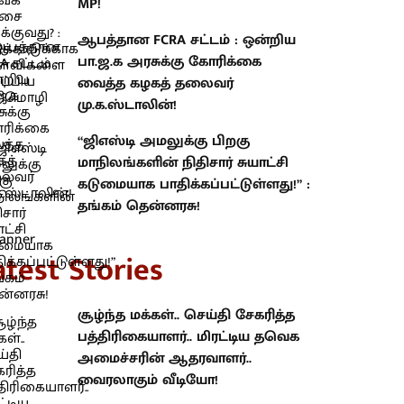
MP!
ஆபத்தான FCRA சட்டம் : ஒன்றிய
பா.ஜ.க அரசுக்கு கோரிக்கை
வைத்த கழகத் தலைவர்
மு.க.ஸ்டாலின்!
“ஜிஎஸ்டி அமலுக்கு பிறகு
மாநிலங்களின் நிதிசார் சுயாட்சி
கடுமையாக பாதிக்கப்பட்டுள்ளது!” :
தங்கம் தென்னரசு!
atest Stories
சூழ்ந்த மக்கள்.. செய்தி சேகரித்த
பத்திரிகையாளர்.. மிரட்டிய தவெக
அமைச்சரின் ஆதரவாளர்..
வைரலாகும் வீடியோ!