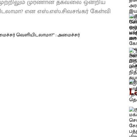
கு முற்றிலும் முரணான தகவலை ஒன்றிய
லாமா? என எஸ்.எஸ்.சிவசங்கர் கேள்வி
L