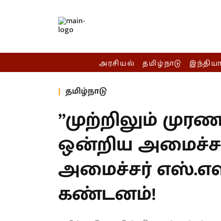
அரசியல்
தமிழ்நாடு
இந்திய
தமிழ்நாடு
”முற்றிலும் ம
ஒன்றிய அமைச்சர
அமைச்சர் எஸ்.எஸ
கண்டனம்!