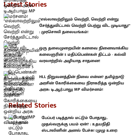
Latest Stories
“எல்லாவற்றிலும் வெற்றி, வெற்றி என்று
சேர்த்துவிட்டால் வெற்றி பெற்று விட முடியாது!”
: முரசொலி தலையங்கம்!
ஒரு தலைமுறையின் கனவை நினைவாக்கிய
கலைஞரின் 5 மதிப்பெண்கள் திட்டம் - கல்வி
வரலாற்றில் அழியாத சாதனை!
HLL நிறுவனத்தின் நிலை என்ன? தமிழ்நாடு
அரசின் கோரிக்கையை நிராகரித்த ஒன்றிய
அரசு: டி.ஆர்.பாலு MP விமர்சனம்!
Related Stories
பேப்பர் படித்தால் மட்டும் போதாது..
முதல்வருக்கு பயம் ஏன்? : உதயநிதி
ஸ்டாலினின் அனல் பேச்சு! (முழு உரை)