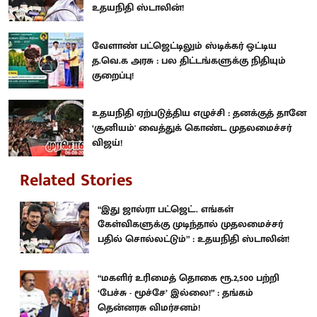
உதயநிதி ஸ்டாலின்!
வேளாண் பட்ஜெட்டிலும் ஸ்டிக்கர் ஒட்டிய
த.வெ.க அரசு : பல திட்டங்களுக்கு நிதியும்
குறைப்பு!
உதயநிதி ஏற்படுத்திய எழுச்சி : தனக்குத் தானே
‘சூனியம்' வைத்துக் கொண்ட முதலமைச்சர்
விஜய்!
Related Stories
“இது ஜால்ரா பட்ஜெட்.. எங்கள்
கேள்விகளுக்கு முடிந்தால் முதலமைச்சர்
பதில் சொல்லட்டும்” : உதயநிதி ஸ்டாலின்!
“மகளிர் உரிமைத் தொகை ரூ.2,500 பற்றி
‘பேச்சு - மூச்சே’ இல்லை!” : தங்கம்
தென்னரசு விமர்சனம்!