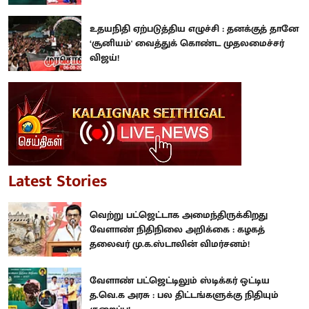
உதயநிதி ஏற்படுத்திய எழுச்சி : தனக்குத் தானே
‘சூனியம்' வைத்துக் கொண்ட முதலமைச்சர்
விஜய்!
Latest Stories
வெற்று பட்ஜெட்டாக அமைந்திருக்கிறது
வேளாண் நிதிநிலை அறிக்கை : கழகத்
தலைவர் மு.க.ஸ்டாலின் விமர்சனம்!
வேளாண் பட்ஜெட்டிலும் ஸ்டிக்கர் ஒட்டிய
த.வெ.க அரசு : பல திட்டங்களுக்கு நிதியும்