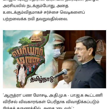
அரசியலில் நடக்கும்போது, அதை
உடைக்கும்விதமாகச் சர்ச்சை வெடிகளைப்
பற்றவைக்க ரவி தவறுவதில்லை.
`ஆருத்ரா’ பண மோசடி, அ.தி.மு.க - பா.ஜ.க கூட்டணி
விரிசல் விவகாரங்கள் பெரிதாக விவாதிக்கப்படும்
இந்தத் தருணத்தில், அதை ‘டைவர்ட்’