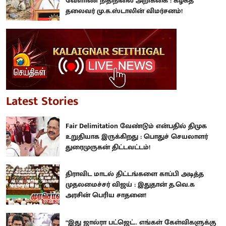
வேளாண் நிதிநிலை அறிக்கை : கழகத்
தலைவர் மு.க.ஸ்டாலின் விமர்சனம்!
Latest Stories
Fair Delimitation வேண்டும் என்பதில் திமுக
உறுதியாக இருக்கிறது : பொதுச் செயலாளர்
துரைமுருகன் திட்டவட்டம்!
திராவிட மாடல் திட்டங்களை காப்பி அடித்த
முதலமைச்சர் விஜய் : இதுதான் த.வெ.க
அரசின் பெரிய சாதனை!
“இது ஜால்ரா பட்ஜெட்.. எங்கள் கேள்விகளுக்கு