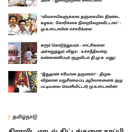
அரசு” : துரைமுருகன் கண்டனம்!
“விவசாயிகளுக்காக தஞ்சையில் திரண்ட
கழகம்.. கோரிக்கை நிறைவேறாவிட்டால்” :
மு.க.ஸ்டாலின் எச்சரிக்கை!
கரூர் கொடுந்துயரம் : சாட்சிகளை
அச்சுறுத்தும் விஜய் - உச்சநீதிமன்ற
கண்காணிப்புக் குழுவிடம் தி.மு.க. மனு!
“இதுதான் சரியான தருணம்!” : திமுக-
விற்கான மறுசீரமைப்பு ஆலோசனைக் குழு
பட்டியலை வெளியிட்டார் மு.க.ஸ்டாலின்!
தமிழ்நாடு
திராவிட மாடல் திட்டங்களை காப்பி