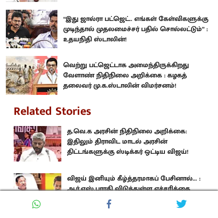
“இது ஜால்ரா பட்ஜெட்.. எங்கள் கேள்விகளுக்கு
முடிந்தால் முதலமைச்சர் பதில் சொல்லட்டும்” :
உதயநிதி ஸ்டாலின்!
வெற்று பட்ஜெட்டாக அமைந்திருக்கிறது
வேளாண் நிதிநிலை அறிக்கை : கழகத்
தலைவர் மு.க.ஸ்டாலின் விமர்சனம்!
Related Stories
த.வெ.க அரசின் நிதிநிலை அறிக்கை:
இதிலும் திராவிட மாடல் அரசின்
திட்டங்களுக்கு ஸ்டிக்கர் ஒட்டிய விஜய்!
விஜய் இனியும் கீழ்த்தரமாகப் பேசினால்... :
ஆர்.எஸ்.பாரதி விடுத்துள்ள எச்சரிக்கை
என்ன?