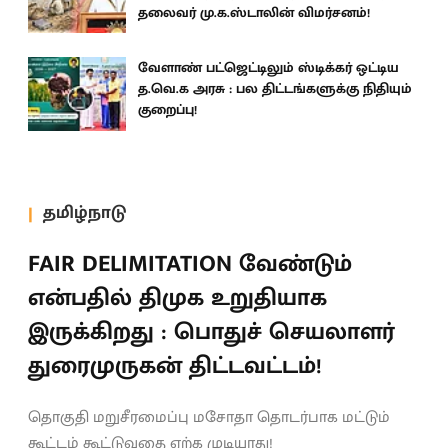
தலைவர் மு.க.ஸ்டாலின் விமர்சனம்!
வேளாண் பட்ஜெட்டிலும் ஸ்டிக்கர் ஒட்டிய
த.வெ.க அரசு : பல திட்டங்களுக்கு நிதியும்
குறைப்பு!
தமிழ்நாடு
FAIR DELIMITATION வேண்டும்
என்பதில் திமுக உறுதியாக
இருக்கிறது : பொதுச் செயலாளர்
துரைமுருகன் திட்டவட்டம்!
தொகுதி மறுசீரமைப்பு மசோதா தொடர்பாக மட்டும்
கூட்டம் கூட்டுவதை ஏற்க முடியாது!