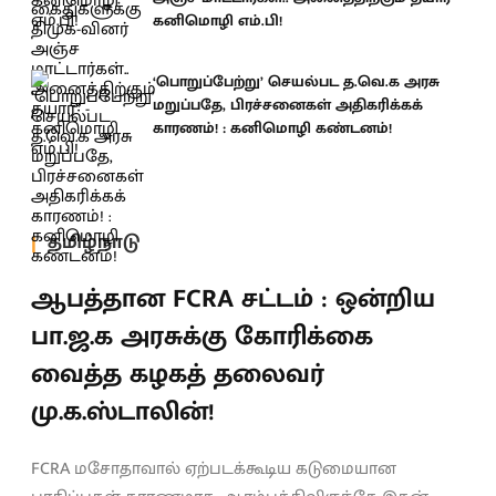
கனிமொழி எம்.பி!
‘பொறுப்பேற்று’ செயல்பட த.வெ.க அரசு
மறுப்பதே, பிரச்சனைகள் அதிகரிக்கக்
காரணம்! : கனிமொழி கண்டனம்!
தமிழ்நாடு
ஆபத்தான FCRA சட்டம் : ஒன்றிய
பா.ஜ.க அரசுக்கு கோரிக்கை
வைத்த கழகத் தலைவர்
மு.க.ஸ்டாலின்!
FCRA மசோதாவால் ஏற்படக்கூடிய கடுமையான