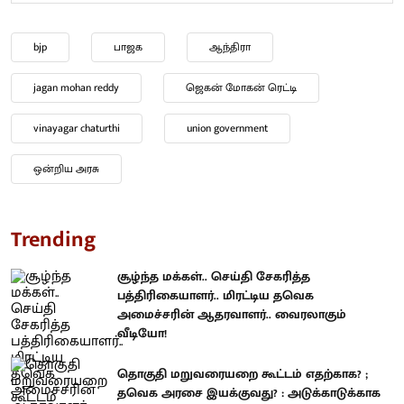
bjp
பாஜக
ஆந்திரா
jagan mohan reddy
ஜெகன் மோகன் ரெட்டி
vinayagar chaturthi
union government
ஒன்றிய அரசு
Trending
சூழ்ந்த மக்கள்.. செய்தி சேகரித்த
பத்திரிகையாளர்.. மிரட்டிய தவெக
அமைச்சரின் ஆதரவாளர்.. வைரலாகும்
வீடியோ!
தொகுதி மறுவரையறை கூட்டம் எதற்காக? ;
தவெக அரசை இயக்குவது? : அடுக்காடுக்காக