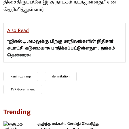
திசைதிருப்பவே இந்த நாடகம் நடந்துள்ளது.” என
தெரிவித்துள்ளார்.
Also Read
“ஜிஎஸ்டி அமலுக்கு பிறகு மாநிலங்களின் நிதிசார்
சுயாட்சி கடுமையாக பாதிக்கப்பட்டுள்ளது!” : தங்கம்
தென்னரசு!
kanimozhi mp
delimitation
TVK Government
Trending
சூழ்ந்த மக்கள்.. செய்தி சேகரித்த