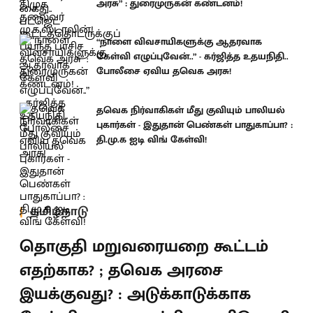
அரசு” : துரைமுருகன் கண்டனம்!
“நாளை விவசாயிகளுக்கு ஆதரவாக
கேள்வி எழுப்புவேன்..” - கர்ஜித்த உதயநிதி..
போலீசை ஏவிய தவெக அரசு!
தவெக நிர்வாகிகள் மீது குவியும் பாலியல்
புகார்கள் - இதுதான் பெண்கள் பாதுகாப்பா? :
தி.மு.க ஐடி விங் கேள்வி!
தமிழ்நாடு
தொகுதி மறுவரையறை கூட்டம்
எதற்காக? ; தவெக அரசை
இயக்குவது? : அடுக்காடுக்காக