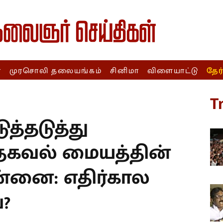
ா
முரசொலி தலையங்கம்
சினிமா
விளையாட்டு
தேர
T
த்தடுத்து
 தகவல் மையத்தின்
ன்னை: எதிர்கால
?