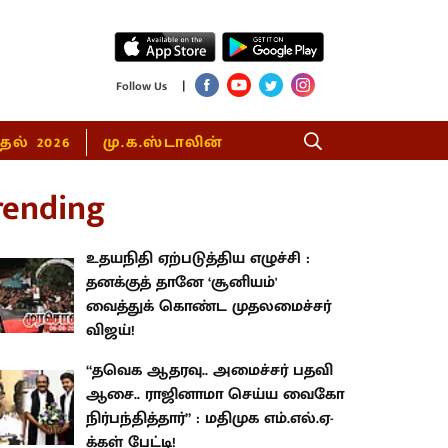
|
Follow Us
்தல் 2026
மு.க.ஸ்டாலின்
rending
உதயநிதி ஏற்படுத்திய எழுச்சி :
தனக்குத் தானே ‘சூனியம்'
வைத்துக் கொண்ட முதலமைச்சர்
விஜய்!
“தவெக ஆதரவு.. அமைச்சர் பதவி
ஆசை.. ராஜினாமா செய்ய வைகோ
நிர்பந்தித்தார்” : மதிமுக எம்.எல்.ஏ-
க்கள் பேட்டி!