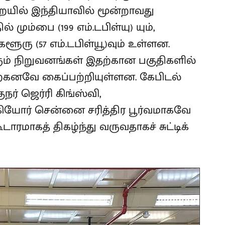
ில் இந்தியாவில் மூன்றாவது
் மும்பை (199 எம்.டபிள்யு) யும்,
ூரு (57 எம்.டபிள்யூ)வும் உள்ளன.
ம் நிறுவனங்கள் இதற்கான பகுதிகளில்
ஏற்கனவே கைப்பற்றியுள்ளன. கேபிடல்
ுநர் ஜெர்ரி கிங்ஸ்வி,
யோர் சென்னை சரித்திர பூர்வமாகவே
மாகத் திகழ்ந்து வருவதாகச் சுட்டிக்