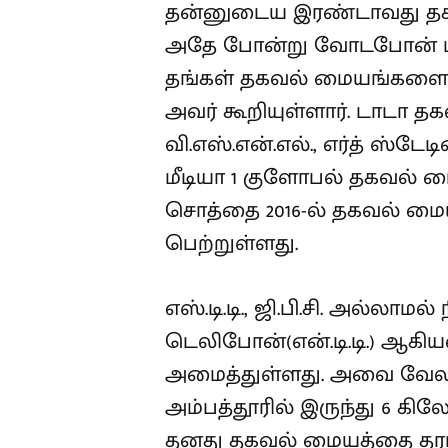
தன்னுடைய இரண்டாவது தகவல
அதே போன்று வோடபோன் மற
தங்கள் தகவல் மையங்களை ச
அவர் கூறியுள்ளார். டாடா தகவ
வி.எஸ்.என்.எல்., எர்த் ஸ்டேட
மீடியா 1 குளோபல் தகவல் மையம் (
சொத்தை 2016-ல் தகவல் ம
பெற்றுள்ளது.
எஸ்.டி.டி., ஜி.பி.சி. அல்லாமல
டெலிபோன்(என்.டி.டி.) ஆ
அமைத்துள்ளது. அவை வேலப
அம்பத்தூரில் இருந்து 6 கில
தனது தகவல் மையத்தை தரம