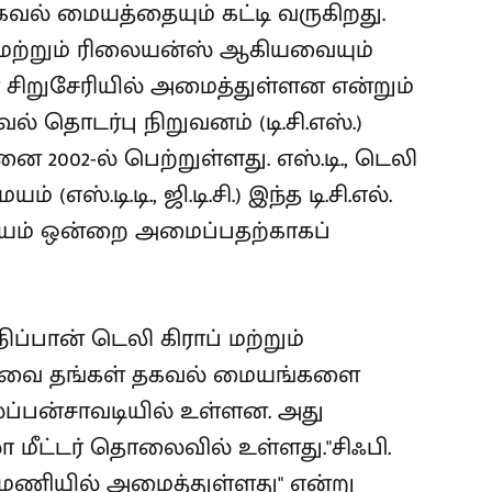
் மையத்தையும் கட்டி வருகிறது.
்றும் ரிலையன்ஸ் ஆகியவையும்
ிறுசேரியில் அமைத்துள்ளன என்றும்
ல் தொடர்பு நிறுவனம் (டி.சி.எஸ்.)
ினை 2002-ல் பெற்றுள்ளது. எஸ்.டி., டெலி
எஸ்.டி.டி., ஜி.டி.சி.) இந்த டி.சி.எல்.
ையம் ஒன்றை அமைப்பதற்காகப்
் நிப்பான் டெலி கிராப் மற்றும்
கியவை தங்கள் தகவல் மையங்களை
்பன்சாவடியில் உள்ளன. அது
ோ மீட்டர் தொலைவில் உள்ளது."சிஃபி.
ணியில் அமைத்துள்ளது" என்று