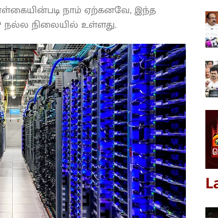
ொள்கையின்படி நாம் ஏற்கனவே, இந்த
டு நல்ல நிலையில் உள்ளது.
L