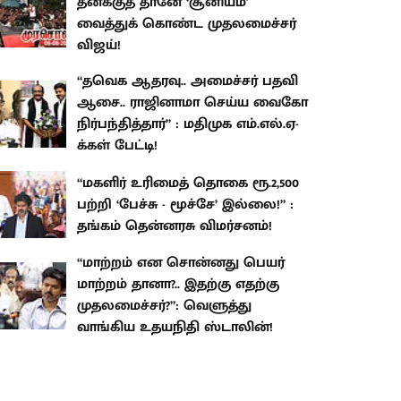
தனக்குத் தானே ‘சூனியம்'
வைத்துக் கொண்ட முதலமைச்சர்
விஜய்!
“தவெக ஆதரவு.. அமைச்சர் பதவி
ஆசை.. ராஜினாமா செய்ய வைகோ
நிர்பந்தித்தார்” : மதிமுக எம்.எல்.ஏ-
க்கள் பேட்டி!
“மகளிர் உரிமைத் தொகை ரூ.2,500
பற்றி ‘பேச்சு - மூச்சே’ இல்லை!” :
தங்கம் தென்னரசு விமர்சனம்!
“மாற்றம் என சொன்னது பெயர்
மாற்றம் தானா?.. இதற்கு எதற்கு
முதலமைச்சர்?”: வெளுத்து
வாங்கிய உதயநிதி ஸ்டாலின்!