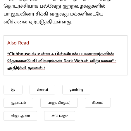
தொடர்ச்சியாக பல்வேறு குற்றவழக்குகளில்
பா.ஜ.க.வினர் சிக்கி வருவது மக்களிடையே
எரிச்சலை ஏற்படுத்தியுள்ளது.
Also Read
“Clubhouse-ல் உள்ள 4 பில்லியன் பயனாளர்களின்
தொலைபேசி விவரங்கள் Dark Web-ல் விற்பனை” :
அதிர்ச்சி தகவல் !
bjp
chennai
gambling
சூதாட்டம்
பாஜக பிரமுகர்
கிரைம்
விஜயகுமார்
MGR Nagar