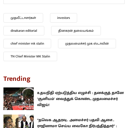
முதலீட்டாளர்கள்
investors
dinakaran editorial
தினகரன் தலையங்கம்
chief minister mk stalin
முதலமைச்சர் முக ஸ்டாலின்
TN Chief Minister MK Stalin
Trending
உதயநிதி ஏற்படுத்திய எழுச்சி : தனக்குத் தானே
‘சூனியம்' வைத்துக் கொண்ட முதலமைச்சர்
விஜய்!
“தவெக ஆதரவு.. அமைச்சர் பதவி ஆசை..
ராஜினாமா செய்ய வைகோ நிர்பந்தித்தார்” :