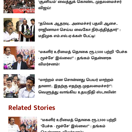
‘சூனியம்' வைத்துக் கொண்ட முதலமைச்சர்
விஜய்!
“தவெக ஆதரவு.. அமைச்சர் பதவி ஆசை..
ராஜினாமா செய்ய வைகோ நிர்பந்தித்தார்” :
மதிமுக எம்.எல்.ஏ-க்கள் பேட்டி!
“மகளிர் உரிமைத் தொகை ரூ.2,500 பற்றி ‘பேச்சு
- மூச்சே’ இல்லை!” : தங்கம் தென்னரசு
விமர்சனம்!
“மாற்றம் என சொன்னது பெயர் மாற்றம்
தானா?.. இதற்கு எதற்கு முதலமைச்சர்?”:
வெளுத்து வாங்கிய உதயநிதி ஸ்டாலின்!
Related Stories
“மகளிர் உரிமைத் தொகை ரூ.2,500 பற்றி
‘பேச்சு - மூச்சே’ இல்லை!” : தங்கம்