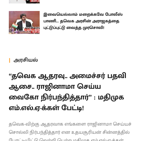
இவையெல்லாம் மறைக்கவே போலீஸ்
பாணி... தவெக அரசின் அராஜகத்தை
புட்டுப்புட்டு வைத்த முரசொலி!
அரசியல்
“தவெக ஆதரவு.. அமைச்சர் பதவி
ஆசை.. ராஜினாமா செய்ய
வைகோ நிர்பந்தித்தார்” : மதிமுக
எம்.எல்.ஏ-க்கள் பேட்டி!
தவெக-விற்கு ஆதரவாக எங்களை ராஜினாமா செய்யச்
சொல்லி நிர்பந்தித்தார் என உதயசூரியன் சின்னத்தில்
போட்டியிட்டு வெற்றி பெற்ற மதிமுக எம்.எல்.ஏ-க்கள்