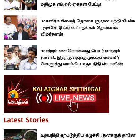
மதிமுக எம்.எல்.ஏ-க்கள் பேட்டி!
“மகளிர் உரிமைத் தொகை ரூ.2,500 பற்றி ‘பேச்சு
- மூச்சே’ இல்லை!” : தங்கம் தென்னரசு
விமர்சனம்!
“மாற்றம் என சொன்னது பெயர் மாற்றம்
தானா?.. இதற்கு எதற்கு முதலமைச்சர்?”:
வெளுத்து வாங்கிய உதயநிதி ஸ்டாலின்!
Latest Stories
உதயநிதி ஏற்படுத்திய எழுச்சி : தனக்குத் தானே