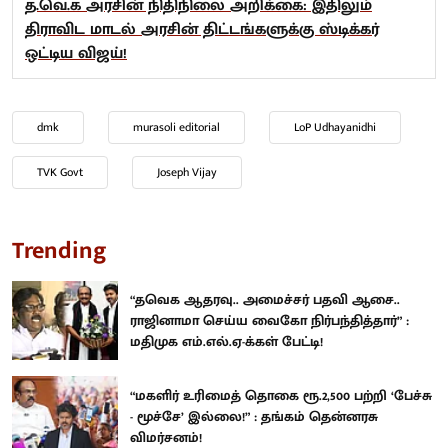
த.வெ.க அரசின் நிதிநிலை அறிக்கை: இதிலும்
திராவிட மாடல் அரசின் திட்டங்களுக்கு ஸ்டிக்கர்
ஒட்டிய விஜய்!
dmk
murasoli editorial
LoP Udhayanidhi
TVK Govt
Joseph Vijay
Trending
“தவெக ஆதரவு.. அமைச்சர் பதவி ஆசை..
ராஜினாமா செய்ய வைகோ நிர்பந்தித்தார்” :
மதிமுக எம்.எல்.ஏ-க்கள் பேட்டி!
“மகளிர் உரிமைத் தொகை ரூ.2,500 பற்றி ‘பேச்சு
- மூச்சே’ இல்லை!” : தங்கம் தென்னரசு
விமர்சனம்!