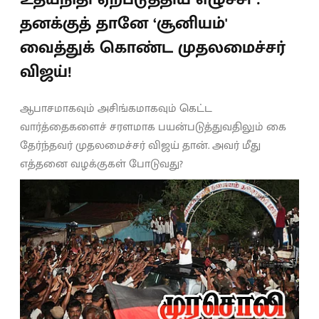
தனக்குத் தானே ‘சூனியம்'
வைத்துக் கொண்ட முதலமைச்சர்
விஜய்!
ஆபாசமாகவும் அசிங்கமாகவும் கெட்ட
வார்த்தைகளைச் சரளமாக பயன்படுத்துவதிலும் கை
தேர்ந்தவர் முதலமைச்சர் விஜய் தான். அவர் மீது
எத்தனை வழக்குகள் போடுவது?