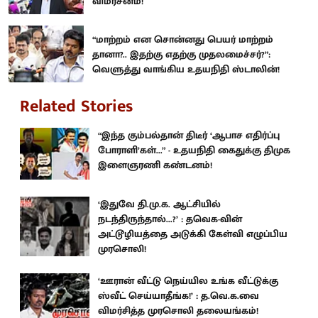
விமர்சனம்!
“மாற்றம் என சொன்னது பெயர் மாற்றம்
தானா?.. இதற்கு எதற்கு முதலமைச்சர்?”:
வெளுத்து வாங்கிய உதயநிதி ஸ்டாலின்!
Related Stories
“இந்த கும்பல்தான் திடீர் ‘ஆபாச எதிர்ப்பு
போராளி’கள்...” - உதயநிதி கைதுக்கு திமுக
இளைஞரணி கண்டனம்!
‘இதுவே தி.மு.க. ஆட்சியில்
நடந்திருந்தால்...?’ : தவெக-வின்
அட்டூழியத்தை அடுக்கி கேள்வி எழுப்பிய
முரசொலி!
‘ஊரான் வீட்டு நெய்யில உங்க வீட்டுக்கு
ஸ்வீட் செய்யாதீங்க!’ : த.வெ.க.வை
விமர்சித்த முரசொலி தலையங்கம்!