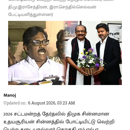
தி.மு.இராசேந்திரன், இரா.செந்தில்செல்வன்
பேட்டியளித்துள்ளனர்
Manoj
Updated on
:
6 August 2026, 03:23 AM
2026 சட்டமன்றத் தேர்தலில் திமுக சின்னமான
உதயசூரியன் சின்னத்தில் போட்டியிட்டு வெற்றி
பெற்ற கடையநல்லூர் தொகுதி எம்.எல்.ஏ