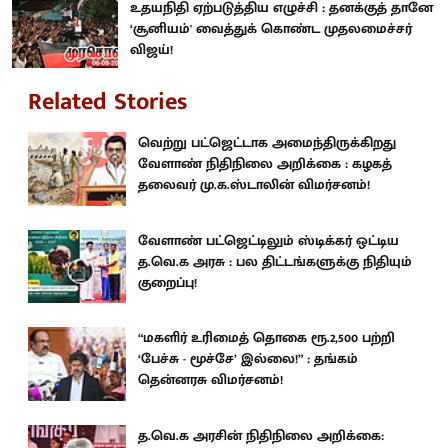
உதயநிதி ஏற்படுத்திய எழுச்சி : தனக்குத் தானே
‘சூனியம்' வைத்துக் கொண்ட முதலமைச்சர்
விஜய்!
Related Stories
வெற்று பட்ஜெட்டாக அமைந்திருக்கிறது
வேளாண் நிதிநிலை அறிக்கை : கழகத்
தலைவர் மு.க.ஸ்டாலின் விமர்சனம்!
வேளாண் பட்ஜெட்டிலும் ஸ்டிக்கர் ஒட்டிய
த.வெ.க அரசு : பல திட்டங்களுக்கு நிதியும்
குறைப்பு!
“மகளிர் உரிமைத் தொகை ரூ.2,500 பற்றி
‘பேச்சு - மூச்சே’ இல்லை!” : தங்கம்
தென்னரசு விமர்சனம்!
த.வெ.க அரசின் நிதிநிலை அறிக்கை: