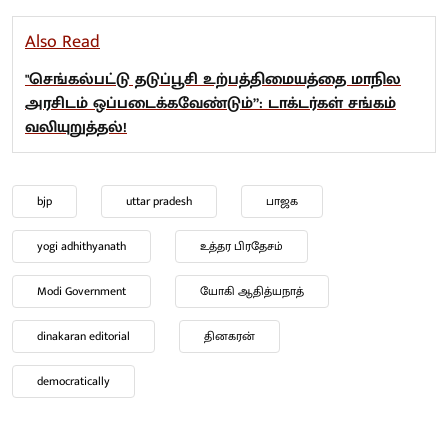
Also Read
"செங்கல்பட்டு தடுப்பூசி உற்பத்திமையத்தை மாநில
அரசிடம் ஒப்படைக்கவேண்டும்”: டாக்டர்கள் சங்கம்
வலியுறுத்தல்!
bjp
uttar pradesh
பாஜக
yogi adhithyanath
உத்தர பிரதேசம்
Modi Government
யோகி ஆதித்யநாத்
dinakaran editorial
தினகரன்
democratically