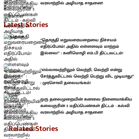
வரலாற்றில் அழியாத சாதனை!
Latest Stories
“தொகுதி மறுவரையறையை நிச்சயம்
எதிர்ப்போம்! அதில் எள்ளளவும் மாற்றம்
இல்லை!” : கனிமொழி எம்.பி திட்டவட்டம்!
“எல்லாவற்றிலும் வெற்றி, வெற்றி என்று
சேர்த்துவிட்டால் வெற்றி பெற்று விட முடியாது!”
: முரசொலி தலையங்கம்!
ஒரு தலைமுறையின் கனவை நினைவாக்கிய
கலைஞரின் 5 மதிப்பெண்கள் திட்டம் - கல்வி
வரலாற்றில் அழியாத சாதனை!
Related Stories