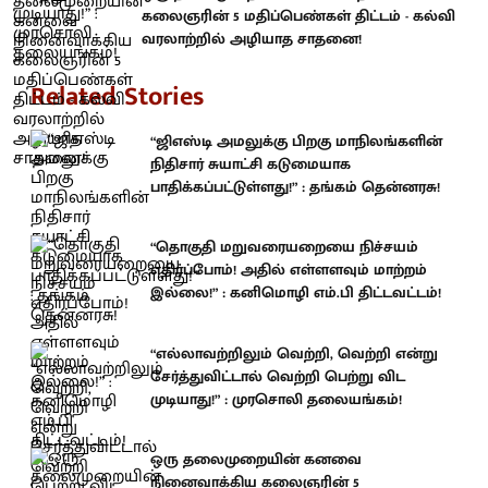
கலைஞரின் 5 மதிப்பெண்கள் திட்டம் - கல்வி
வரலாற்றில் அழியாத சாதனை!
Related Stories
“ஜிஎஸ்டி அமலுக்கு பிறகு மாநிலங்களின்
நிதிசார் சுயாட்சி கடுமையாக
பாதிக்கப்பட்டுள்ளது!” : தங்கம் தென்னரசு!
“தொகுதி மறுவரையறையை நிச்சயம்
எதிர்ப்போம்! அதில் எள்ளளவும் மாற்றம்
இல்லை!” : கனிமொழி எம்.பி திட்டவட்டம்!
“எல்லாவற்றிலும் வெற்றி, வெற்றி என்று
சேர்த்துவிட்டால் வெற்றி பெற்று விட
முடியாது!” : முரசொலி தலையங்கம்!
ஒரு தலைமுறையின் கனவை
நினைவாக்கிய கலைஞரின் 5