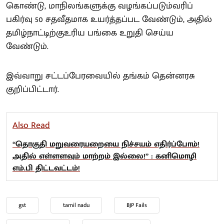
கொண்டு, மாநிலங்களுக்கு வழங்கப்படும்வரிப்
பகிர்வு 50 சதவீதமாக உயர்த்தப்பட வேண்டும், அதில்
தமிழ்நாட்டிற்குஉரிய பங்கை உறுதி செய்ய
வேண்டும்.
இவ்வாறு சட்டப்பேரவையில் தங்கம் தென்னரசு
குறிப்பிட்டார்.
Also Read
“தொகுதி மறுவரையறையை நிச்சயம் எதிர்ப்போம்!
அதில் எள்ளளவும் மாற்றம் இல்லை!” : கனிமொழி
எம்.பி திட்டவட்டம்!
gst
tamil nadu
BJP Fails