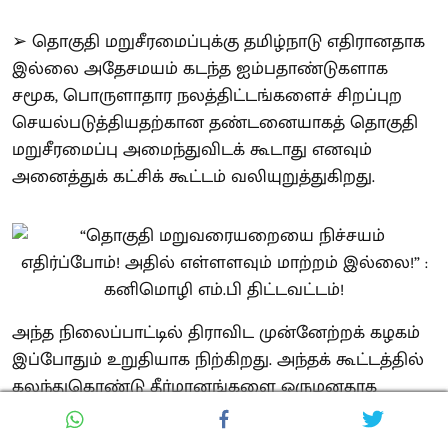
➢ தொகுதி மறுசீரமைப்புக்கு தமிழ்நாடு எதிரானதாக
இல்லை அதேசமயம் கடந்த ஐம்பதாண்டுகளாக
சமூக, பொருளாதார நலத்திட்டங்களைச் சிறப்புற
செயல்படுத்தியதற்கான தண்டனையாகத் தொகுதி
மறுசீரமைப்பு அமைந்துவிடக் கூடாது எனவும்
அனைத்துக் கட்சிக் கூட்டம் வலியுறுத்துகிறது.
அந்த நிலைப்பாட்டில் திராவிட முன்னேற்றக் கழகம்
இப்போதும் உறுதியாக நிற்கிறது. அந்தக் கூட்டத்தில்
கலந்துகொண்டு தீர்மானங்களை ஒருமனதாக
நிறைவேற்றிய காங்கிரஸ், இந்திய கம்யூனிஸ்ட்,
மார்க்சிஸ்ட் கம்யூனிஸ்ட், இந்திய தேசிய முஸ்லீம்