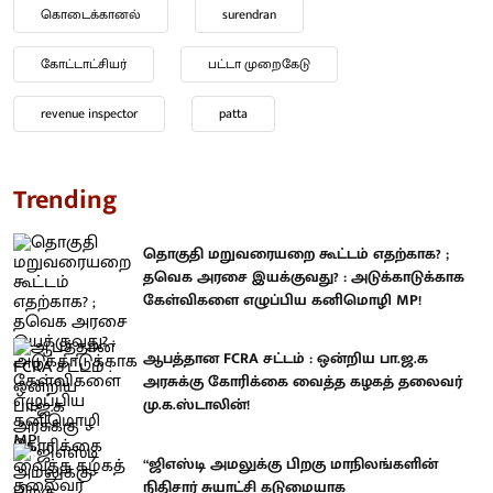
கொடைக்கானல்
surendran
கோட்டாட்சியர்
பட்டா முறைகேடு
revenue inspector
patta
Trending
தொகுதி மறுவரையறை கூட்டம் எதற்காக? ;
தவெக அரசை இயக்குவது? : அடுக்காடுக்காக
கேள்விகளை எழுப்பிய கனிமொழி MP!
ஆபத்தான FCRA சட்டம் : ஒன்றிய பா.ஜ.க
அரசுக்கு கோரிக்கை வைத்த கழகத் தலைவர்
மு.க.ஸ்டாலின்!
“ஜிஎஸ்டி அமலுக்கு பிறகு மாநிலங்களின்
நிதிசார் சுயாட்சி கடுமையாக