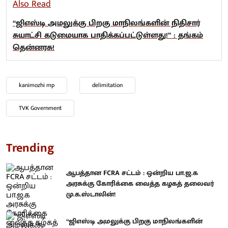
Also Read
“ஜிஎஸ்டி அமலுக்கு பிறகு மாநிலங்களின் நிதிசார்
சுயாட்சி கடுமையாக பாதிக்கப்பட்டுள்ளது!” : தங்கம்
தென்னரசு!
kanimozhi mp
delimitation
TVK Government
Trending
ஆபத்தான FCRA சட்டம் : ஒன்றிய பா.ஜ.க
அரசுக்கு கோரிக்கை வைத்த கழகத் தலைவர்
மு.க.ஸ்டாலின்!
“ஜிஎஸ்டி அமலுக்கு பிறகு மாநிலங்களின்