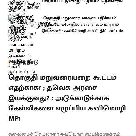
பாதிக்கப்பட்டுள்ளது!” : தங்கம் தென்னரசு!
“தொகுதி மறுவரையறையை நிச்சயம்
எதிர்ப்போம்! அதில் எள்ளளவும் மாற்றம்
இல்லை!” : கனிமொழி எம்.பி திட்டவட்டம்!
தமிழ்நாடு
தொகுதி மறுவரையறை கூட்டம்
எதற்காக? ; தவெக அரசை
இயக்குவது? : அடுக்காடுக்காக
கேள்விகளை எழுப்பிய கனிமொழி
MP!
தலைமைச் செயலாளர் ஒவ்வொரு எம்பிக்களுக்கும்