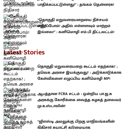
பாதிக்கப்பட்டுள்ளது!” : தங்கம் தென்னரசு!
“தொகுதி மறுவரையறையை நிச்சயம்
எதிர்ப்போம்! அதில் எள்ளளவும் மாற்றம்
இல்லை!” : கனிமொழி எம்.பி திட்டவட்டம்!
Latest Stories
தொகுதி மறுவரையறை கூட்டம் எதற்காக? ;
தவெக அரசை இயக்குவது? : அடுக்காடுக்காக
கேள்விகளை எழுப்பிய கனிமொழி MP!
ஆபத்தான FCRA சட்டம் : ஒன்றிய பா.ஜ.க
அரசுக்கு கோரிக்கை வைத்த கழகத் தலைவர்
மு.க.ஸ்டாலின்!
“ஜிஎஸ்டி அமலுக்கு பிறகு மாநிலங்களின்
நிதிசார் சுயாட்சி கடுமையாக