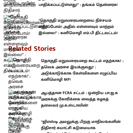
பாதிக்கப்பட்டுள்ளது!” : தங்கம் தென்னரசு!
“தொகுதி மறுவரையறையை நிச்சயம்
எதிர்ப்போம்! அதில் எள்ளளவும் மாற்றம்
இல்லை!” : கனிமொழி எம்.பி திட்டவட்டம்!
Related Stories
தொகுதி மறுவரையறை கூட்டம் எதற்காக? ;
தவெக அரசை இயக்குவது? :
அடுக்காடுக்காக கேள்விகளை எழுப்பிய
கனிமொழி MP!
ஆபத்தான FCRA சட்டம் : ஒன்றிய பா.ஜ.க
அரசுக்கு கோரிக்கை வைத்த கழகத்
தலைவர் மு.க.ஸ்டாலின்!
“ஜிஎஸ்டி அமலுக்கு பிறகு மாநிலங்களின்
நிதிசார் சுயாட்சி கடுமையாக