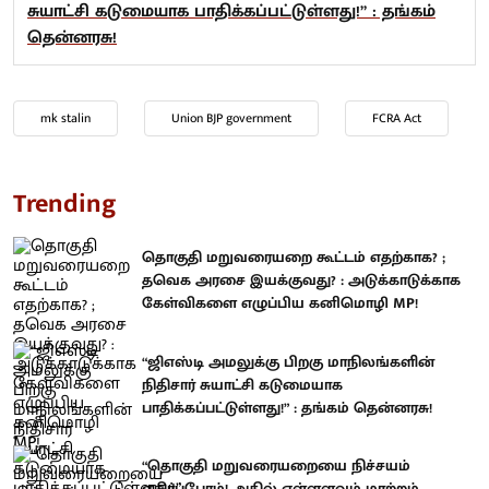
சுயாட்சி கடுமையாக பாதிக்கப்பட்டுள்ளது!” : தங்கம்
தென்னரசு!
mk stalin
Union BJP government
FCRA Act
Trending
தொகுதி மறுவரையறை கூட்டம் எதற்காக? ;
தவெக அரசை இயக்குவது? : அடுக்காடுக்காக
கேள்விகளை எழுப்பிய கனிமொழி MP!
“ஜிஎஸ்டி அமலுக்கு பிறகு மாநிலங்களின்
நிதிசார் சுயாட்சி கடுமையாக
பாதிக்கப்பட்டுள்ளது!” : தங்கம் தென்னரசு!
“தொகுதி மறுவரையறையை நிச்சயம்
எதிர்ப்போம்! அதில் எள்ளளவும் மாற்றம்