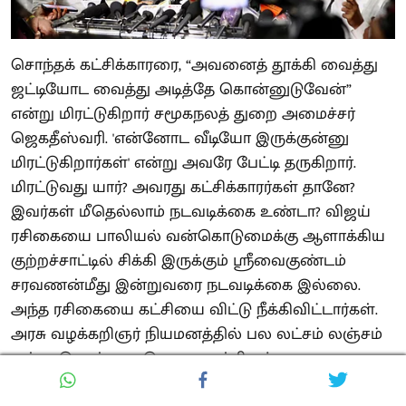
சொந்தக் கட்சிக்காரரை, “அவனைத் தூக்கி வைத்து
ஜட்டியோட வைத்து அடித்தே கொன்னுடுவேன்”
என்று மிரட்டுகிறார் சமூகநலத் துறை அமைச்சர்
ஜெகதீஸ்வரி. 'என்னோட வீடியோ இருக்குன்னு
மிரட்டுகிறார்கள்' என்று அவரே பேட்டி தருகிறார்.
மிரட்டுவது யார்? அவரது கட்சிக்காரர்கள் தானே?
இவர்கள் மீதெல்லாம் நடவடிக்கை உண்டா? விஜய்
ரசிகையை பாலியல் வன்கொடுமைக்கு ஆளாக்கிய
குற்றச்சாட்டில் சிக்கி இருக்கும் ஸ்ரீவைகுண்டம்
சரவணன்மீது இன்றுவரை நடவடிக்கை இல்லை.
அந்த ரசிகையை கட்சியை விட்டு நீக்கிவிட்டார்கள்.
அரசு வழக்கறிஞர் நியமனத்தில் பல லட்சம் லஞ்சம்
என்று சொன்ன த.வெ.க. உறுப்பினர்
ஞானசௌந்தரியைக் கட்சியை விட்டு