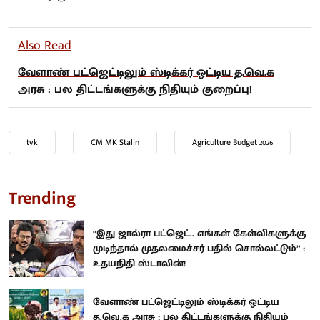
Also Read
வேளாண் பட்ஜெட்டிலும் ஸ்டிக்கர் ஒட்டிய த.வெ.க
அரசு : பல திட்டங்களுக்கு நிதியும் குறைப்பு!
tvk
CM MK Stalin
Agriculture Budget 2026
Trending
“இது ஜால்ரா பட்ஜெட்.. எங்கள் கேள்விகளுக்கு
முடிந்தால் முதலமைச்சர் பதில் சொல்லட்டும்” :
உதயநிதி ஸ்டாலின்!
வேளாண் பட்ஜெட்டிலும் ஸ்டிக்கர் ஒட்டிய
த.வெ.க அரசு : பல திட்டங்களுக்கு நிதியும்