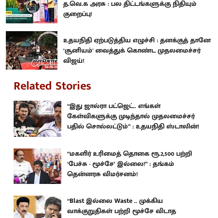
த.வெ.க அரசு : பல திட்டங்களுக்கு நிதியும்
குறைப்பு!
உதயநிதி ஏற்படுத்திய எழுச்சி : தனக்குத் தானே
‘சூனியம்' வைத்துக் கொண்ட முதலமைச்சர்
விஜய்!
Related Stories
“இது ஜால்ரா பட்ஜெட்.. எங்கள்
கேள்விகளுக்கு முடிந்தால் முதலமைச்சர்
பதில் சொல்லட்டும்” : உதயநிதி ஸ்டாலின்!
“மகளிர் உரிமைத் தொகை ரூ.2,500 பற்றி
‘பேச்சு - மூச்சே’ இல்லை!” : தங்கம்
தென்னரசு விமர்சனம்!
“Blast இல்லை Waste .. முக்கிய
வாக்குறுதிகள் பற்றி மூச்சே விடாத