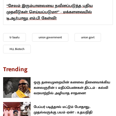
“சேலம் இரும்பாலையை நவீனப்படுத்த புதிய
முதலீடுகள் செய்யப்படுமா?” - மக்களவையில்
டி.ஆர்.பாலு எம்.பி கேள்வி!
tr baalu
union government
union govt
HLL Biotech
Trending
ஒரு தலைமுறையின் கனவை நினைவாக்கிய
கலைஞரின் 5 மதிப்பெண்கள் திட்டம் - கல்வி
வரலாற்றில் அழியாத சாதனை!
பேப்பர் படித்தால் மட்டும் போதாது..
முதல்வருக்கு பயம் ஏன்? : உதயநிதி