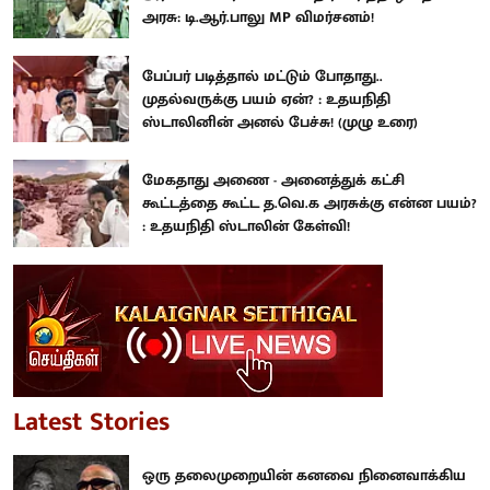
அரசு: டி.ஆர்.பாலு MP விமர்சனம்!
பேப்பர் படித்தால் மட்டும் போதாது..
முதல்வருக்கு பயம் ஏன்? : உதயநிதி
ஸ்டாலினின் அனல் பேச்சு! (முழு உரை)
மேகதாது அணை - அனைத்துக் கட்சி
கூட்டத்தை கூட்ட த.வெ.க அரசுக்கு என்ன பயம்?
: உதயநிதி ஸ்டாலின் கேள்வி!
Latest Stories
ஒரு தலைமுறையின் கனவை நினைவாக்கிய