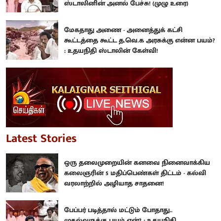
ஸ்டாலினின் அனல் பேச்சு! (முழு உரை)
மேகதாது அணை - அனைத்துக் கட்சி
கூட்டத்தை கூட்ட த.வெ.க அரசுக்கு என்ன பயம்?
: உதயநிதி ஸ்டாலின் கேள்வி!
Latest Stories
ஒரு தலைமுறையின் கனவை நினைவாக்கிய
கலைஞரின் 5 மதிப்பெண்கள் திட்டம் - கல்வி
வரலாற்றில் அழியாத சாதனை!
பேப்பர் படித்தால் மட்டும் போதாது..
முதல்வருக்கு பயம் ஏன்? : உதயநிதி