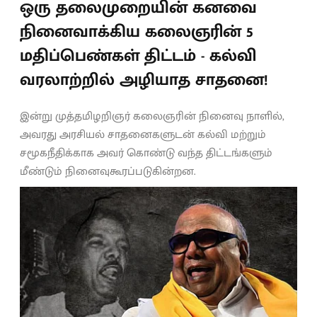
ஒரு தலைமுறையின் கனவை
நினைவாக்கிய கலைஞரின் 5
மதிப்பெண்கள் திட்டம் - கல்வி
வரலாற்றில் அழியாத சாதனை!
இன்று முத்தமிழறிஞர் கலைஞரின் நினைவு நாளில்,
அவரது அரசியல் சாதனைகளுடன் கல்வி மற்றும்
சமூகநீதிக்காக அவர் கொண்டு வந்த திட்டங்களும்
மீண்டும் நினைவுகூரப்படுகின்றன.