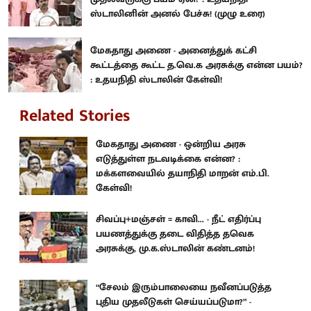
ஸ்டாலினின் அனல் பேச்சு! (முழு உரை)
மேகதாது அணை - அனைத்துக் கட்சி
கூட்டத்தை கூட்ட த.வெ.க அரசுக்கு என்ன பயம்?
: உதயநிதி ஸ்டாலின் கேள்வி!
Related Stories
மேகதாது அணை - ஒன்றிய அரசு
எடுத்துள்ள நடவடிக்கை என்ன? :
மக்களவையில் தயாநிதி மாறன் எம்.பி.
கேள்வி!
சிவப்பு+மஞ்சள் = காவி... - நீட் எதிர்ப்பு
பயணத்துக்கு தடை விதித்த தவெக
அரசுக்கு, மு.க.ஸ்டாலின் கண்டனம்!
“சேலம் இரும்பாலையை நவீனப்படுத்த
புதிய முதலீடுகள் செய்யப்படுமா?” -