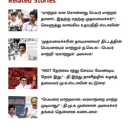
Related Stories
“மாற்றம் என சொன்னது பெயர் மாற்றம்
தானா?.. இதற்கு எதற்கு முதலமைச்சர்?”:
வெளுத்து வாங்கிய உதயநிதி ஸ்டாலின்!
‘முதலமைச்சரின் தாயுமானவர்’ திட்டத்தின்
பெயரையும் மாற்றும் த.வெ.க! : பெயர்
மாற்றி ‘ஏமாற்றும்’ அவலம்!
”NEET தேர்வை ரத்து செய்ய வேண்டிய
நேரம் இது.” : தி இந்து நாளிதழில் கழகத்
தலைவர் மு.க.ஸ்டாலின் கட்டுரை!
“பெயரை மாற்றலாம்; வரலாற்றை மாற்ற
முடியாது!” : தி.மு.க முன்னாள் அமைச்சர்
தங்கம் தென்னரசு கண்டனம்!