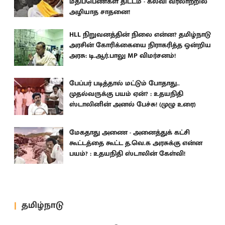
மதிப்பெண்கள் திட்டம் - கல்வி வரலாற்றில்
அழியாத சாதனை!
HLL நிறுவனத்தின் நிலை என்ன? தமிழ்நாடு
அரசின் கோரிக்கையை நிராகரித்த ஒன்றிய
அரசு: டி.ஆர்.பாலு MP விமர்சனம்!
பேப்பர் படித்தால் மட்டும் போதாது..
முதல்வருக்கு பயம் ஏன்? : உதயநிதி
ஸ்டாலினின் அனல் பேச்சு! (முழு உரை)
மேகதாது அணை - அனைத்துக் கட்சி
கூட்டத்தை கூட்ட த.வெ.க அரசுக்கு என்ன
பயம்? : உதயநிதி ஸ்டாலின் கேள்வி!
தமிழ்நாடு