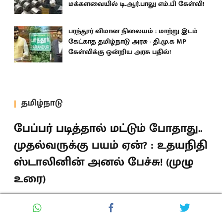
மக்களவையில் டி.ஆர்.பாலு எம்.பி கேள்வி!
பரந்தூர் விமான நிலையம் : மாற்று இடம்
கேட்காத தமிழ்நாடு அரசு - தி.மு.க MP
கேள்விக்கு ஒன்றிய அரசு பதில்!
தமிழ்நாடு
பேப்பர் படித்தால் மட்டும் போதாது..
முதல்வருக்கு பயம் ஏன்? : உதயநிதி
ஸ்டாலினின் அனல் பேச்சு! (முழு
உரை)
தி.மு.க ஏன் லாட்டரி நடத்தும் நிறுவனத்திடம் இருந்து
நிதி வாங்கினார்கள் என்று கேட்கிறார். அதை