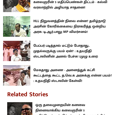
கலைஞரின் 5 மதிப்பெண்கள் திட்டம் - கல்வி
வரலாற்றில் அழியாத சாதனை!
HLL நிறுவனத்தின் நிலை என்ன? தமிழ்நாடு
அரசின் கோரிக்கையை நிராகரித்த ஒன்றிய
அரசு: டி.ஆர்.பாலு MP விமர்சனம்!
பேப்பர் படித்தால் மட்டும் போதாது..
முதல்வருக்கு பயம் ஏன்? : உதயநிதி
ஸ்டாலினின் அனல் பேச்சு! (முழு உரை)
மேகதாது அணை - அனைத்துக் கட்சி
கூட்டத்தை கூட்ட த.வெ.க அரசுக்கு என்ன பயம்?
: உதயநிதி ஸ்டாலின் கேள்வி!
Related Stories
ஒரு தலைமுறையின் கனவை
நினைவாக்கிய கலைஞரின் 5