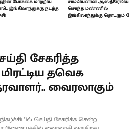
்தின் போக்கை மாற்றிய
சாம்பியனான ஆஸ்திரேலியா
ி.. இங்கிலாந்துக்கு நடந்த
சொந்த மண்ணில்
்சி!
இங்கிலாந்துக்கு தொடரும் 
T
செய்தி சேகரித்த
. மிரட்டிய தவெக
வாளர்..
யோ!
கழ்ச்சியில் செய்தி சேகரிக்க சென்ற
டியோ இணையத்தில் வைரலாகி வருகிறது.