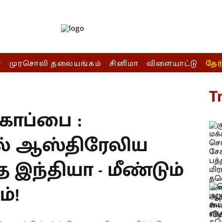
ா
முரசொலி தலையங்கம்
சினிமா
விளையாட்டு
தேர
T
கோப்பை :
ில் ஆஸ்திரேலிய
 இந்தியா - மீண்டும்
்!