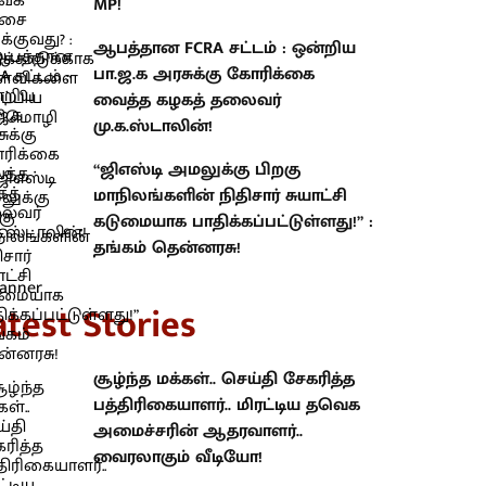
MP!
ஆபத்தான FCRA சட்டம் : ஒன்றிய
பா.ஜ.க அரசுக்கு கோரிக்கை
வைத்த கழகத் தலைவர்
மு.க.ஸ்டாலின்!
“ஜிஎஸ்டி அமலுக்கு பிறகு
மாநிலங்களின் நிதிசார் சுயாட்சி
கடுமையாக பாதிக்கப்பட்டுள்ளது!” :
தங்கம் தென்னரசு!
atest Stories
சூழ்ந்த மக்கள்.. செய்தி சேகரித்த
பத்திரிகையாளர்.. மிரட்டிய தவெக
அமைச்சரின் ஆதரவாளர்..
வைரலாகும் வீடியோ!