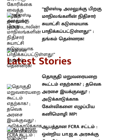
“ஜிஎஸ்டி அமலுக்கு பிறகு
மாநிலங்களின் நிதிசார் சுயாட்சி
கடுமையாக பாதிக்கப்பட்டுள்ளது!” :
தங்கம் தென்னரசு!
atest Stories
தொகுதி மறுவரையறை கூட்டம்
எதற்காக? ; தவெக அரசை
இயக்குவது? : அடுக்காடுக்காக
கேள்விகளை எழுப்பிய கனிமொழி
MP!
ஆபத்தான FCRA சட்டம் : ஒன்றிய
பா.ஜ.க அரசுக்கு கோரிக்கை
வைத்த கழகத் தலைவர்
மு.க.ஸ்டாலின்!
“ஜிஎஸ்டி அமலுக்கு பிறகு