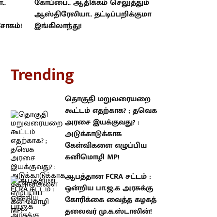
..
கோப்பை.. ஆதிக்கம் செலுத்தும்
ஆஸ்திரேலியா.. தட்டிப்பறிக்குமா
சோகம்!
இங்கிலாந்து!
rending
தொகுதி மறுவரையறை கூட்டம்
எதற்காக? ; தவெக அரசை
இயக்குவது? : அடுக்காடுக்காக
கேள்விகளை எழுப்பிய கனிமொழி
MP!
ஆபத்தான FCRA சட்டம் : ஒன்றிய
பா.ஜ.க அரசுக்கு கோரிக்கை
வைத்த கழகத் தலைவர்
மு.க.ஸ்டாலின்!