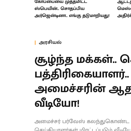
கோப்பையை முத்தமிட்ட
ஆட்டத
ஸ்பெயின்.. சொதப்பிய
மெஸ்ஸ
அர்ஜென்டினா.. எங்கு தடுமாறியது!
அதிர்ச
அரசியல்
சூழ்ந்த மக்கள்.. 
பத்திரிகையாளர்.
அமைச்சரின் ஆதர
வைரலாகும் வீடி
அமைச்சர் பர்வேஸ் கலந்துகொண்ட நி
செய்தியாளர்கள் மிரட்டப்படும் வீ