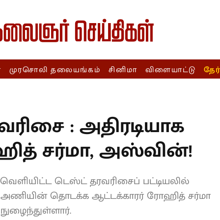
ா
முரசொலி தலையங்கம்
சினிமா
விளையாட்டு
தேர
T
தரவரிசை : அதிரடியாக
த் சர்மா,
ி) வெளியிட்ட டெஸ்ட் தரவரிசைப்