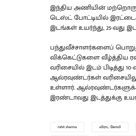
இடத்திற்குள் நுழைந்துள்ளார்
இடத்துக்கு ரோஹித் சர்மா மு
இந்திய அணியின் மற்றொரு 
அகர்வால் டெஸ்ட் போட்டியில
தரவரிசையில் 38 இடங்கள் உயர்
முன்னேறியுள்ளார்.
பந்துவீச்சாளர்களைப் பொறு
விக்கெட்டுகளை வீழ்த்திய ரவ
வரிசையில் இடம் பிடித்து 10
ஆல்ரவுண்டர்கள் வரிசையிலு
உள்ளார். ஆல்ரவுண்டர்களுக
இரண்டாவது இடத்துக்கு உயர்ந