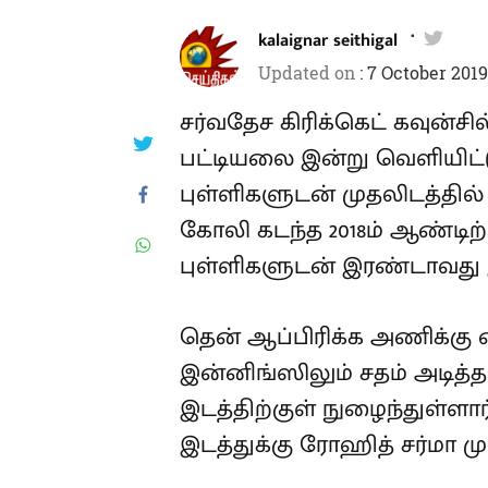
kalaignar seithigal
Updated on
:
7 October 2019
சர்வதேச கிரிக்கெட் கவுன்சில
தரவரிசைப் பட்டியலை இன்று
ஸ்டீவ் ஸ்மித் 937 புள்ளிகளு
அணியின் கேப்டன் விராட் கோ
புள்ளிகளுக்கு கீழ் குறைந்
இடத்தில் நீடிக்கிறார்.
தென் ஆப்பிரிக்க அணிக்கு 
இன்னிங்ஸிலும் சதம் அடித்த