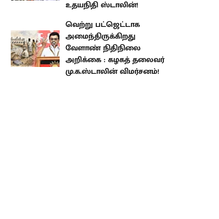
சாதனை!
“இது ஜால்ரா பட்ஜெட்.. எங்கள்
கேள்விகளுக்கு முடிந்தால்
முதலமைச்சர் பதில் சொல்லட்டும்”
: உதயநிதி ஸ்டாலின்!
வெற்று பட்ஜெட்டாக
அமைந்திருக்கிறது வேளாண்
நிதிநிலை அறிக்கை : கழகத்
தலைவர் மு.க.ஸ்டாலின்
விமர்சனம்!