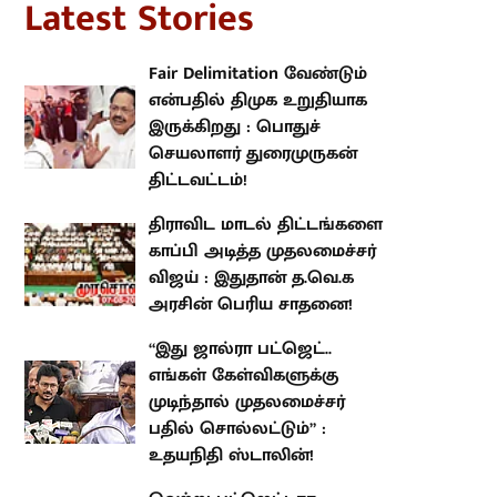
Fair Delimitation வேண்டும்
என்பதில் திமுக உறுதியாக
இருக்கிறது : பொதுச் செயலாளர்
துரைமுருகன் திட்டவட்டம்!
திராவிட மாடல் திட்டங்களை
காப்பி அடித்த முதலமைச்சர் விஜய்
: இதுதான் த.வெ.க அரசின் பெரிய
சாதனை!
“இது ஜால்ரா பட்ஜெட்.. எங்கள்
கேள்விகளுக்கு முடிந்தால்
முதலமைச்சர் பதில் சொல்லட்டும்”
: உதயநிதி ஸ்டாலின்!
வெற்று பட்ஜெட்டாக
அமைந்திருக்கிறது வேளாண்
நிதிநிலை அறிக்கை : கழகத்
தலைவர் மு.க.ஸ்டாலின்