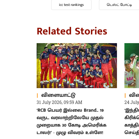
rohit sharma
விராட் கோலி
test match
icc test rankings
ஐசிசி டெஸ்ட் தரவரிசை
Related Stories