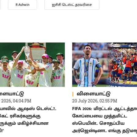
ரோஹித் சர்மா
அஸ்வின்
டெஸ்ட் போட்டி
R Ashwin