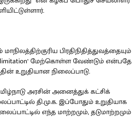
த்தில் ‘Fair Delimitation’ வேண்டும்
 இருக்கிறது” என கழகப் பொதுச்
க்கை வெளியிட்டுள்ளார்.
் மாநிலத்திற்குரிய
க்காத வகையில் ‘Fair Delimitation’
தே திராவிட முன்னேற்றக் கழகத்தின்