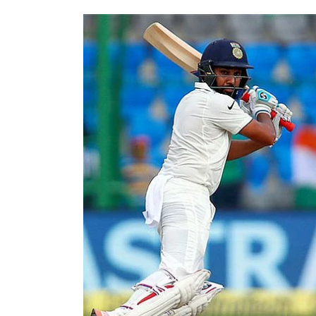
பட்டியலில் பேட்ஸ்மேன்கள் வரிசை
ஆட்டக்காரர் ரோஹித் சர்மா முதன்முத
நுழைந்துள்ளார்.