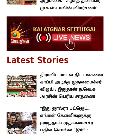
முதலமைச்சர் பதில் சொல்லட்டும்”
: உதயநிதி ஸ்டாலின்!
வெற்று பட்ஜெட்டாக
அமைந்திருக்கிறது வேளாண்
நிதிநிலை அறிக்கை : கழகத்
தலைவர் மு.க.ஸ்டாலின்
விமர்சனம்!
atest Stories
திராவிட மாடல் திட்டங்களை
காப்பி அடித்த முதலமைச்சர் விஜய்
: இதுதான் த.வெ.க அரசின் பெரிய