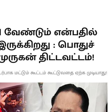
ளையாட்டு
விளையாட்டு
y 2026, 04:04 PM
20 July 2026, 02:55 PM
ியாவில் ஆஷஸ் டெஸ்ட்?..
FIFA 2026: மிரட்டல் ஆட்டத்தா
கெட் ரசிகர்களுக்கு
கோப்பையை முத்தமிட்ட
ருக்கும் மகிழ்ச்சியான
ஸ்பெயின்.. சொதப்பிய
!’
அர்ஜென்டினா.. எங்கு தடுமா
T
N வேண்டும்
உறுதியாக
துச் செயலாளர்
டவட்டம்!