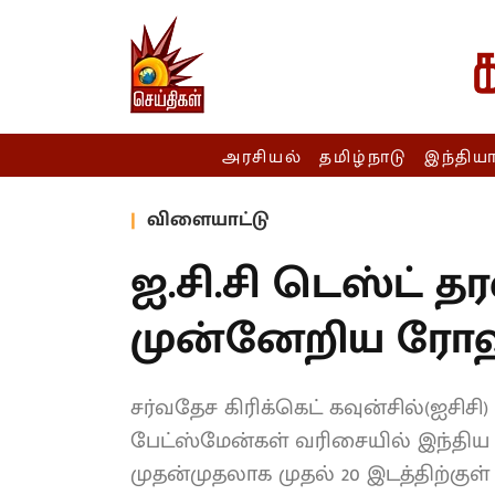
அரசியல்
தமிழ்நாடு
இந்திய
விளையாட்டு
ஐ.சி.சி டெஸ்ட் 
முன்னேறிய ரோஹி
அஸ்வின்!
சர்வதேச கிரிக்கெட் கவுன்சில்(ஐசிச