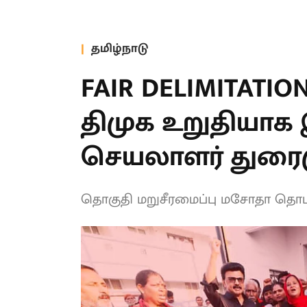
விளையாட்டு
வி
31 July 2026, 09:59 AM
24 Jul
‘RCB பெயர் இல்லை Brand.. 19
‘இந்த
வருட வரலாற்றிலேயே முதல்
கிரிக்
முறையாக 30 கோடி அமெரிக்க
காத்தி
டாலர்!’ - முழு விவரம் உள்ளே!
செய்தி
தமிழ்நாடு
FAIR DELIMITATIO
என்பதில் திமுக 
இருக்கிறது : பொ
துரைமுருகன் திட்