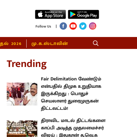
|
Follow Us
்தல் 2026
மு.க.ஸ்டாலின்
rending
Fair Delimitation வேண்டும்
என்பதில் திமுக உறுதியாக
இருக்கிறது : பொதுச் செயலாளர்
துரைமுருகன் திட்டவட்டம்!
திராவிட மாடல் திட்டங்களை
காப்பி அடித்த முதலமைச்சர் விஜய்
: இதுதான் த.வெ.க அரசின் பெரிய
சாதனை!