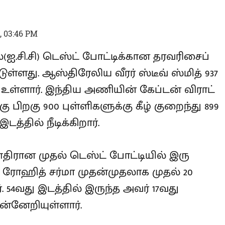
, 03:46 PM
்(ஐ.சி.சி) டெஸ்ட் போட்டிக்கான
 வெளியிட்டுள்ளது. ஆஸ்திரேலிய வீரர்
டன் முதலிடத்தில் உள்ளார். இந்திய
லி கடந்த 2018ம் ஆண்டிற்கு பிறகு 900
து 899 புள்ளிகளுடன் இரண்டாவது
எதிரான முதல் டெஸ்ட் போட்டியில் இரு
 ரோஹித் சர்மா முதன்முதலாக முதல் 20