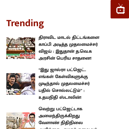
விளையாட்டு
16 July 2026, 10:55 AM
ல்
‘புது வடிவம் பெறும்
உலகக்கோப்பை கிரிக்கெட்..
ஐபிஎல் போல் எலிமினேட்டர்
றியது!
சுற்றுகள்.. சுவாரசியமான விதிகள்!’
rending
திராவிட மாடல் திட்டங்களை
காப்பி அடித்த முதலமைச்சர் விஜய்
: இதுதான் த.வெ.க அரசின் பெரிய
சாதனை!
“இது ஜால்ரா பட்ஜெட்.. எங்கள்
கேள்விகளுக்கு முடிந்தால்