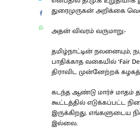
Lenin
Updated on
:
7 August 2026, 07:05 AM
“தொகுதி மறுசீரமைப்பு விவகார
என்பதில் தி.மு.க உறுதியாக
செயலாளர் துரைமுருகன் அறி
அதன் விவரம் வருமாறு:-
தமிழ்நாட்டின் நலனையும், நம
பிரதிநிதித்துவத்தையும் பாதி
மேற்கொள்ள வேண்டும் என்ப