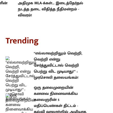
னின்
அதிமுக MLA-க்கள்... இடைத்தேர்தல்
நடத்த தடை விதித்த நீதிமன்றம் -
விவரம்!
rending
“எல்லாவற்றிலும் வெற்றி, வெற்றி
என்று சேர்த்துவிட்டால் வெற்றி
பெற்று விட முடியாது!” : முரசொலி
தலையங்கம்!
ஒரு தலைமுறையின் கனவை
நினைவாக்கிய கலைஞரின் 5
மதிப்பெண்கள் திட்டம் - கல்வி
வரலாற்றில் அழியாத சாதனை!
HLL நிறுவனத்தின் நிலை என்ன?