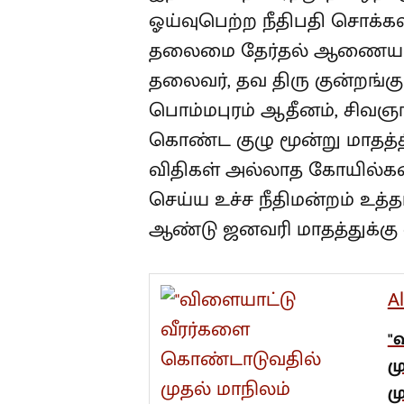
ஓய்வுபெற்ற நீதிபதி சொக்க
தலைமை தேர்தல் ஆணையர்
தலைவர், தவ திரு குன்றங்குட
பொம்மபுரம் ஆதீனம், சிவஞ
கொண்ட குழு மூன்று மாதத்
விதிகள் அல்லாத கோயில்கள
செய்ய உச்ச நீதிமன்றம் உத்
ஆண்டு ஜனவரி மாதத்துக்கு 
A
"
ம
ம