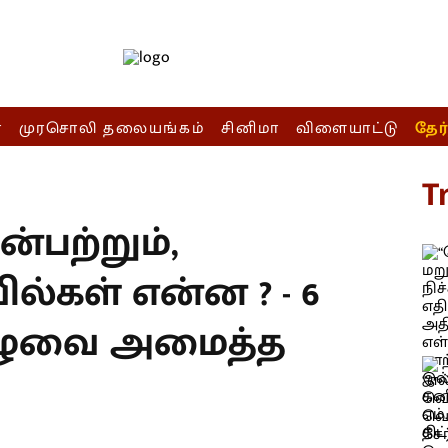
ா
முரசொலி தலையங்கம்
சினிமா
விளையாட்டு
தேர
T
்பற்றும்,
ல்கள் என்ன ? - 6
ுழுவை அமைத்த