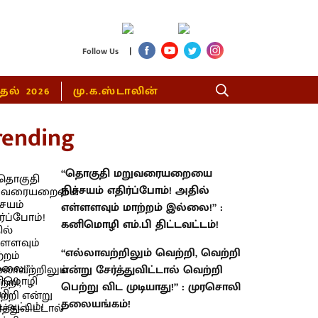
|
Follow Us
்தல் 2026
மு.க.ஸ்டாலின்
rending
“தொகுதி மறுவரையறையை
நிச்சயம் எதிர்ப்போம்! அதில்
எள்ளளவும் மாற்றம் இல்லை!” :
கனிமொழி எம்.பி திட்டவட்டம்!
“எல்லாவற்றிலும் வெற்றி, வெற்றி
என்று சேர்த்துவிட்டால் வெற்றி
பெற்று விட முடியாது!” : முரசொலி
தலையங்கம்!