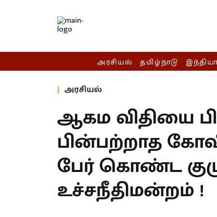
அரசியல்
தமிழ்நாடு
இந்திய
அரசியல்
ஆகம விதியை பின
பின்பற்றாத கோவி
பேர் கொண்ட க
உச்சநீதிமன்றம் !