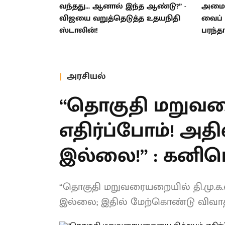
வந்தது... ஆனால் இந்த ஆண்டு?” -
அமைச்ச
விஜயை வறுத்தெடுத்த உதயநிதி
வைப் 
ஸ்டாலின்!
பரந்த
அரசியல்
“தொகுதி மறுவர
எதிர்ப்போம்! அதி
மாற்றம் இல்லை!”
திட்டவட்டம்!
“தொகுதி மறுவரையறையில் தி.மு.க.வ