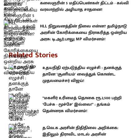
கலைஞரின் 5 மதிப்பெண்கள் திட்டம் - கல்வி
வரலாற்றில் அழியாத சாதனை!
HLL நிறுவனத்தின் நிலை என்ன? தமிழ்நாடு
அரசின் கோரிக்கையை நிராகரித்த ஒன்றிய
அரசு: டி.ஆர்.பாலு MP விமர்சனம்!
Related Stories
உதயநிதி ஏற்படுத்திய எழுச்சி : தனக்குத்
தானே ‘சூனியம்' வைத்துக் கொண்ட
முதலமைச்சர் விஜய்!
“மகளிர் உரிமைத் தொகை ரூ.2,500 பற்றி
‘பேச்சு - மூச்சே’ இல்லை!” : தங்கம்
தென்னரசு விமர்சனம்!
த.வெ.க அரசின் நிதிநிலை அறிக்கை:
இதிலும் திராவிட மாடல் அரசின்