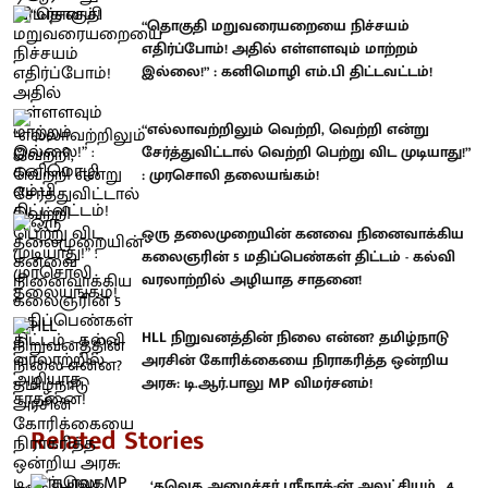
“தொகுதி மறுவரையறையை நிச்சயம்
எதிர்ப்போம்! அதில் எள்ளளவும் மாற்றம்
இல்லை!” : கனிமொழி எம்.பி திட்டவட்டம்!
“எல்லாவற்றிலும் வெற்றி, வெற்றி என்று
சேர்த்துவிட்டால் வெற்றி பெற்று விட முடியாது!”
: முரசொலி தலையங்கம்!
ஒரு தலைமுறையின் கனவை நினைவாக்கிய
கலைஞரின் 5 மதிப்பெண்கள் திட்டம் - கல்வி
வரலாற்றில் அழியாத சாதனை!
HLL நிறுவனத்தின் நிலை என்ன? தமிழ்நாடு
அரசின் கோரிக்கையை நிராகரித்த ஒன்றிய
அரசு: டி.ஆர்.பாலு MP விமர்சனம்!
Related Stories
‘தவெக அமைச்சர் ஸ்ரீநாத்-ன் அலட்சியம்.. 4