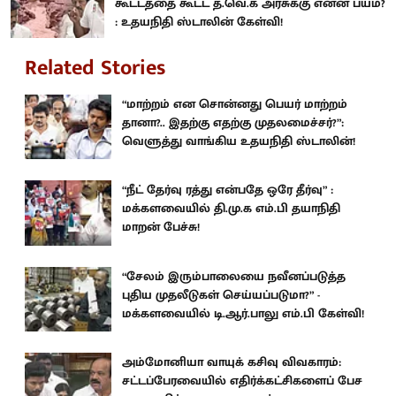
கூட்டத்தை கூட்ட த.வெ.க அரசுக்கு என்ன பயம்?
: உதயநிதி ஸ்டாலின் கேள்வி!
Related Stories
“மாற்றம் என சொன்னது பெயர் மாற்றம்
தானா?.. இதற்கு எதற்கு முதலமைச்சர்?”:
வெளுத்து வாங்கிய உதயநிதி ஸ்டாலின்!
“நீட் தேர்வு ரத்து என்பதே ஒரே தீர்வு” :
மக்களவையில் தி.மு.க எம்.பி தயாநிதி
மாறன் பேச்சு!
“சேலம் இரும்பாலையை நவீனப்படுத்த
புதிய முதலீடுகள் செய்யப்படுமா?” -
மக்களவையில் டி.ஆர்.பாலு எம்.பி கேள்வி!
அம்மோனியா வாயுக் கசிவு விவகாரம்:
சட்டப்பேரவையில் எதிர்க்கட்சிகளைப் பேச