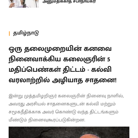
அனுமதிக்காத சபாநாயகர்!
தமிழ்நாடு
ஒரு தலைமுறையின் கனவை
நினைவாக்கிய கலைஞரின் 5
மதிப்பெண்கள் திட்டம் - கல்வி
வரலாற்றில் அழியாத சாதனை!
இன்று முத்தமிழறிஞர் கலைஞரின் நினைவு நாளில்,
அவரது அரசியல் சாதனைகளுடன் கல்வி மற்றும்
சமூகநீதிக்காக அவர் கொண்டு வந்த திட்டங்களும்
மீண்டும் நினைவுகூரப்படுகின்றன.