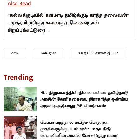
Also Read
“கல்லக்குடியில் களமாடி தமிழ்க்குடி காத்த தலைவன்”
- முத்தமிழறிஞர் கலைஞர் நினைவுநாள்
சிறப்புக்கட்டுரை !
dmk
kalaignar
5 மதிப்பெண்கள் திட்டம்
Trending
HLL நிறுவனத்தின் நிலை என்ன? தமிழ்நாடு
அரசின் கோரிக்கையை நிராகரித்த ஒன்றிய
அரசு: டி.ஆர்.பாலு MP விமர்சனம்!
பேப்பர் படித்தால் மட்டும் போதாது..
முதல்வருக்கு பயம் ஏன்? : உதயநிதி
ஸ்டாலினின் அனல் பேச்சு! (முழு உரை)