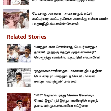
ஸ்டாலினின் அனல் பேச்சு! (முழு உரை)
மேகதாது அணை - அனைத்துக் கட்சி
கூட்டத்தை கூட்ட த.வெ.க அரசுக்கு என்ன பயம்?
: உதயநிதி ஸ்டாலின் கேள்வி!
Related Stories
“மாற்றம் என சொன்னது பெயர் மாற்றம்
தானா?.. இதற்கு எதற்கு முதலமைச்சர்?”:
வெளுத்து வாங்கிய உதயநிதி ஸ்டாலின்!
‘முதலமைச்சரின் தாயுமானவர்’ திட்டத்தின்
பெயரையும் மாற்றும் த.வெ.க! : பெயர்
மாற்றி ‘ஏமாற்றும்’ அவலம்!
”NEET தேர்வை ரத்து செய்ய வேண்டிய
நேரம் இது.” : தி இந்து நாளிதழில் கழகத்
தலைவர் மு.க.ஸ்டாலின் கட்டுரை!