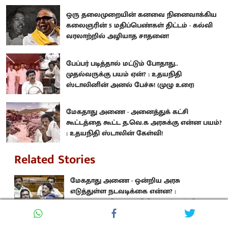
ஒரு தலைமுறையின் கனவை நினைவாக்கிய
கலைஞரின் 5 மதிப்பெண்கள் திட்டம் - கல்வி
வரலாற்றில் அழியாத சாதனை!
பேப்பர் படித்தால் மட்டும் போதாது..
முதல்வருக்கு பயம் ஏன்? : உதயநிதி
ஸ்டாலினின் அனல் பேச்சு! (முழு உரை)
மேகதாது அணை - அனைத்துக் கட்சி
கூட்டத்தை கூட்ட த.வெ.க அரசுக்கு என்ன பயம்?
: உதயநிதி ஸ்டாலின் கேள்வி!
Related Stories
மேகதாது அணை - ஒன்றிய அரசு
எடுத்துள்ள நடவடிக்கை என்ன? :
மக்களவையில் தயாநிதி மாறன் எம்.பி.
கேள்வி!