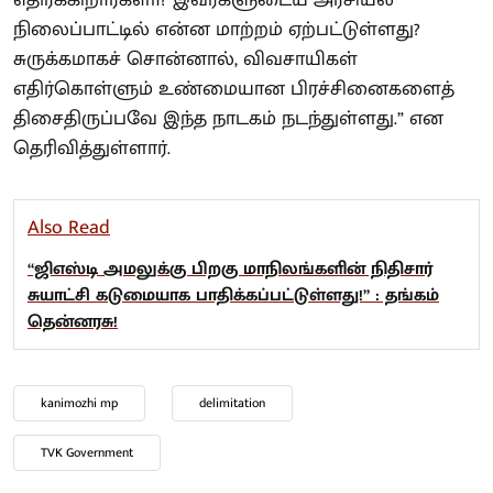
எதிர்க்கிறார்களா? இவர்களுடைய அரசியல்
நிலைப்பாட்டில் என்ன மாற்றம் ஏற்பட்டுள்ளது?
சுருக்கமாகச் சொன்னால், விவசாயிகள்
எதிர்கொள்ளும் உண்மையான பிரச்சினைகளைத்
திசைதிருப்பவே இந்த நாடகம் நடந்துள்ளது.” என
தெரிவித்துள்ளார்.
Also Read
“ஜிஎஸ்டி அமலுக்கு பிறகு மாநிலங்களின் நிதிசார்
சுயாட்சி கடுமையாக பாதிக்கப்பட்டுள்ளது!” : தங்கம்
தென்னரசு!
kanimozhi mp
delimitation
TVK Government