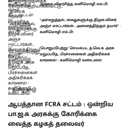
அரசை விமர்சித்த கனிமொழி எம்.பி!
“அச்சுறுத்தல், கைதுகளுக்கு திமுக-வினர்
அஞ்ச மாட்டார்கள்.. அனைத்திற்கும் தயார்” -
கனிமொழி எம்.பி!
‘பொறுப்பேற்று’ செயல்பட த.வெ.க அரசு
மறுப்பதே, பிரச்சனைகள் அதிகரிக்கக்
காரணம்! : கனிமொழி கண்டனம்!
தமிழ்நாடு
ஆபத்தான FCRA சட்டம் : ஒன்றிய
பா.ஜ.க அரசுக்கு கோரிக்கை
வைத்த கழகத் தலைவர்