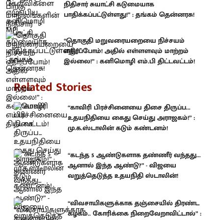
நிதிசார் சுயாட்சி கடுமையாக
பாதிக்கப்பட்டுள்ளது!” : தங்கம் தென்னரசு!
“தொகுதி மறுவரையறையை நிச்சயம்
எதிர்ப்போம்! அதில் எள்ளளவும் மாற்றம்
இல்லை!” : கனிமொழி எம்.பி திட்டவட்டம்!
Related Stories
“காவிரி பிரச்சினையை திசை திருப்ப...
உதயநிதியை கைது செய்து அராஜகம்!” :
மு.க.ஸ்டாலின் கடும் கண்டனம்!
“கடந்த 5 ஆண்டுகளாக தண்ணீர் வந்தது...
ஆனால் இந்த ஆண்டு?” - விஜயை
வறுத்தெடுத்த உதயநிதி ஸ்டாலின்!
“விவசாயிகளுக்காக தஞ்சையில் திரண்ட
கழகம்.. கோரிக்கை நிறைவேறாவிட்டால்” :