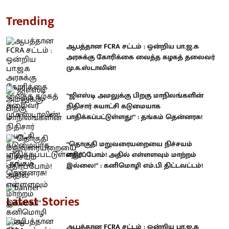
Trending
ஆபத்தான FCRA சட்டம் : ஒன்றிய பா.ஜ.க
அரசுக்கு கோரிக்கை வைத்த கழகத் தலைவர்
மு.க.ஸ்டாலின்!
“ஜிஎஸ்டி அமலுக்கு பிறகு மாநிலங்களின்
நிதிசார் சுயாட்சி கடுமையாக
பாதிக்கப்பட்டுள்ளது!” : தங்கம் தென்னரசு!
“தொகுதி மறுவரையறையை நிச்சயம்
எதிர்ப்போம்! அதில் எள்ளளவும் மாற்றம்
இல்லை!” : கனிமொழி எம்.பி திட்டவட்டம்!
Latest Stories
ஆபத்தான FCRA சட்டம் : ஒன்றிய பா.ஜ.க