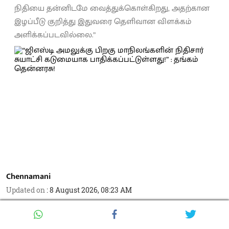
நிதியை தன்னிடமே வைத்துக்கொள்கிறது, அதற்கான
இழப்பீடு குறித்து இதுவரை தெளிவான விளக்கம்
அளிக்கப்படவில்லை.”
Chennamani
Updated on
:
8 August 2026, 08:23 AM
“ஒன்றிய அரசுக்கு செலுத்தப்படும் வரிகளின் மூலம்
மாநிலங்களுக்கு ஒன்றிய அரசால் பகிர்ந்து