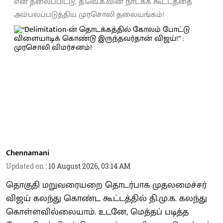
என தலைப்பிட்டு, த.வெ.க.வின் நாடகக் கூட்டத்தை
அம்பலப்படுத்திய முரசொலி தலையங்கம்!
Chennamani
Updated on
:
10 August 2026, 03:14 AM
தொகுதி மறுவரையறை தொடர்பாக முதலமைச்சர்
விஜய் கலந்து கொண்ட கூட்டத்தில் தி.மு.க. கலந்து
கொள்ளவில்லையாம். உடனே, மெத்தப் படித்த