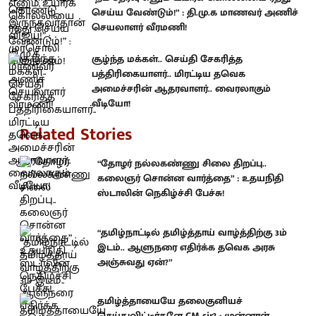
செய்ய வேண்டும்!” : தி.மு.க மாணவர் அணிச்
செயலாளர் வீரமணி!
சூழ்ந்த மக்கள்.. செய்தி சேகரித்த
பத்திரிகையாளர்.. மிரட்டிய தவெக
அமைச்சரின் ஆதரவாளர்.. வைரலாகும்
வீடியோ!
Related Stories
“தோழர் நல்லகண்ணு சிலை திறப்பு..
கலைஞர் சொன்ன வார்த்தை” : உதயநிதி
ஸ்டாலின் நெகிழ்ச்சி பேச்சு!
“தமிழ்நாட்டில் தமிழ்த்தாய் வாழ்த்திற்கு 3ம்
இடம்.. ஆளுநரை எதிர்க்க தவெக அரசு
அஞ்சுவது ஏன்?”
தமிழ்த்தாயையே தலைகுனியச்
செய்துவிட்டீர்களே CM sir? : முன்னாள்