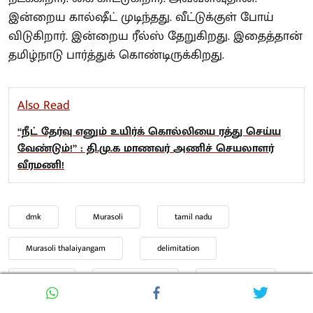
இன்றைய கால்ஷீட் முடிந்தது. வீட்டுக்குள் போய்
விடுகிறார். இன்றைய ரீல்ஸ் தேறுகிறது. இதைத்தான்
தமிழ்நாடு பார்த்துக் கொண்டிருக்கிறது.
Also Read
“நீட் தேர்வு எனும் உயிர்க் கொல்லியை ரத்து செய்ய
வேண்டும்!” : தி.மு.க மாணவர் அணிச் செயலாளர்
வீரமணி!
dmk
Murasoli
tamil nadu
Murasoli thalaiyangam
delimitation
TVK Fails
TVK Vijay Fails
MPs Meeting