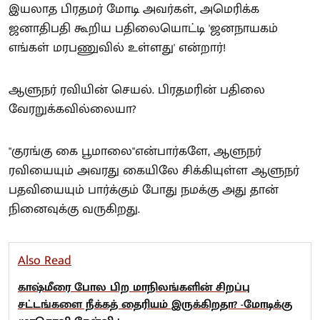
இயலாத பிரதமர் மோடி அவர்கள், அமெரிக்க
ஜனாதிபதி கூறிய பதிலையொட்டி 'ஜனநாயகம்
எங்கள் மரபணுவில் உள்ளது' என்றார்!
ஆளுநர் ரவியின் செயல். பிரதமரின் பதிலை
வேரறுக்கவில்லையா?
"குரங்கு கை பூமாலை"என்பார்களே, ஆளுநர்
ரவியையும் அவரது கையிலே சிக்கியுள்ள ஆளுநர்
பதவியையும் பார்க்கும் போது நமக்கு அது தான்
நினைவுக்கு வருகிறது.
Also Read
காஷ்மீரை போல பிற மாநிலங்களின் சிறப்பு
சட்டங்களை நீக்கத் தைரியம் இருக்கிறதா? -மோடிக்கு