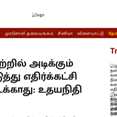
ா
முரசொலி தலையங்கம்
சினிமா
விளையாட்டு
தேர
T
றில் அடிக்கும்
்து எதிர்க்கட்சி
க்காது: உதயநிதி