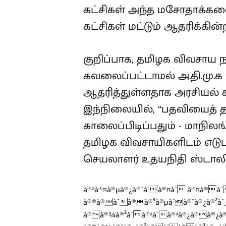
கட்சிகள் அந்த மசோதாக்களை எ
கட்சிகள் மட்டும் ஆதரிக்கின
குறிப்பாக, தமிழக விவசாய ந
கவலைப்பட்டாமல் அ.தி.மு
ஆதரித்துள்ளதாக அரசியல் கட
இந்நிலையில், “பதவியைத்
காலைப்பிடிப்பதும் - மாநில
தமிழக விவசாயிகளிடம் எட
செயலாளர் உதயநிதி ஸ்டாலின
à®ªà®¤à®µà®¿à®¯à¯à®¤à¯ à®¤à®
à®®à®à¯à®à®³à®µà¯à®¯à®¿à®²à
à®à®¾à®²à¯à®ªà¯à®ªà®¿à®à®¿à®