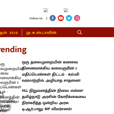
|
Follow Us
்தல் 2026
மு.க.ஸ்டாலின்
rending
ஒரு தலைமுறையின் கனவை
நினைவாக்கிய கலைஞரின் 5
மதிப்பெண்கள் திட்டம் - கல்வி
வரலாற்றில் அழியாத சாதனை!
HLL நிறுவனத்தின் நிலை என்ன?
தமிழ்நாடு அரசின் கோரிக்கையை
நிராகரித்த ஒன்றிய அரசு:
டி.ஆர்.பாலு MP விமர்சனம்!