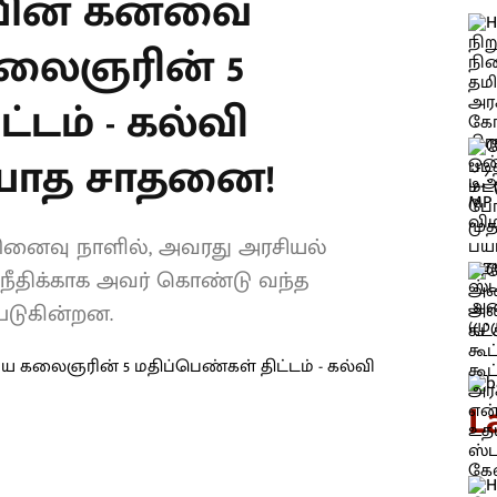
யின் கனவை
லைஞரின் 5
்டம் - கல்வி
ியாத சாதனை!
ினைவு நாளில், அவரது அரசியல்
நீதிக்காக அவர் கொண்டு வந்த
்படுகின்றன.
L