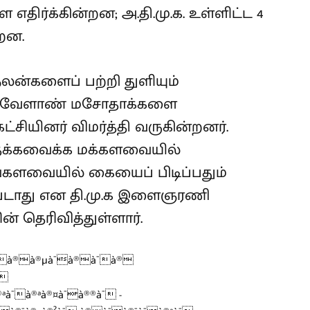
திர்க்கின்றன; அ.தி.மு.க. உள்ளிட்ட 4
்றன.
லன்களைப் பற்றி துளியும்
.க வேளாண் மசோதாக்களை
்சியினர் விமர்த்தி வருகின்றனர்.
 தக்கவைக்க மக்களவையில்
ங்களவையில் கையைப் பிடிப்பதும்
ுபடாது என தி.மு.க இளைஞரணி
் தெரிவித்துள்ளார்.
à¯à®à®µà¯à®à¯à®
¯
ªà¯à®ªà®¤à¯à®®à¯ -