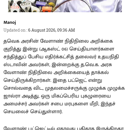
Manoj
Updated on
:
6 August 2026, 09:36 AM
தவெக அரசின் வேளாண் நிதிநிலை அறிக்கை
குறித்து இன்று (ஆகஸ்ட் 06) செய்தியாளர்களை
சந்தித்துப் பேசிய எதிர்க்கட்சித் தலைவர் உதயநிதி
ஸ்டாலின் அவர்கள், இன்றைக்கு த.வெ.க. அரசு
வேளாண் நிதிநிலை அறிக்கையைத் தாக்கல்
செய்திருக்கிறார்கள். இதை பட்ஜெட் என்று
சொல்வதை விட, முதலமைச்சருக்கு முழுக்க முழுக்க
ஜால்ரா அடித்து, ஒரு மிகப்பெரிய புகழுரையை
அமைச்சர் அவர்கள் சபை மரபுகளை மீறி, இந்தச்
செயலைச் செய்துள்ளார்.
வேளாண் பட்ஜெட்டில் ஏதாவது புதிதாக இருக்கிறதா