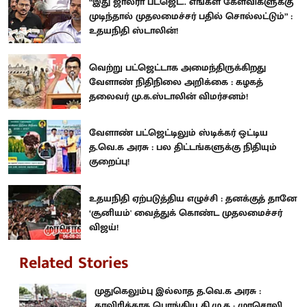
“இது ஜால்ரா பட்ஜெட்.. எங்கள் கேள்விகளுக்கு
முடிந்தால் முதலமைச்சர் பதில் சொல்லட்டும்” :
உதயநிதி ஸ்டாலின்!
வெற்று பட்ஜெட்டாக அமைந்திருக்கிறது
வேளாண் நிதிநிலை அறிக்கை : கழகத்
தலைவர் மு.க.ஸ்டாலின் விமர்சனம்!
வேளாண் பட்ஜெட்டிலும் ஸ்டிக்கர் ஒட்டிய
த.வெ.க அரசு : பல திட்டங்களுக்கு நிதியும்
குறைப்பு!
உதயநிதி ஏற்படுத்திய எழுச்சி : தனக்குத் தானே
‘சூனியம்' வைத்துக் கொண்ட முதலமைச்சர்
விஜய்!
Related Stories
முதுகெலும்பு இல்லாத த.வெ.க அரசு :
காவிரிக்காக பொங்கிய தி.மு.க - முரசொலி