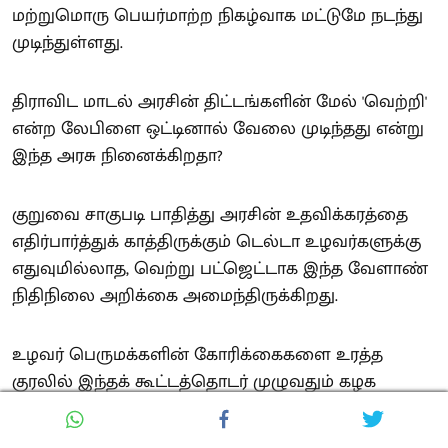
மற்றுமொரு பெயர்மாற்ற நிகழ்வாக மட்டுமே நடந்து
முடிந்துள்ளது.
திராவிட மாடல் அரசின் திட்டங்களின் மேல் 'வெற்றி'
என்ற லேபிளை ஒட்டினால் வேலை முடிந்தது என்று
இந்த அரசு நினைக்கிறதா?
குறுவை சாகுபடி பாதித்து அரசின் உதவிக்கரத்தை
எதிர்பார்த்துக் காத்திருக்கும் டெல்டா உழவர்களுக்கு
எதுவுமில்லாத, வெற்று பட்ஜெட்டாக இந்த வேளாண்
நிதிநிலை அறிக்கை அமைந்திருக்கிறது.
உழவர் பெருமக்களின் கோரிக்கைகளை உரத்த
குரலில் இந்தக் கூட்டத்தொடர் முழுவதும் கழக
உறுப்பினர்கள் எழுப்புவார்கள். உறக்கத்தில் இருக்கும்
அரசு விழித்துக் கொண்டு பதில் சொல்லியாக