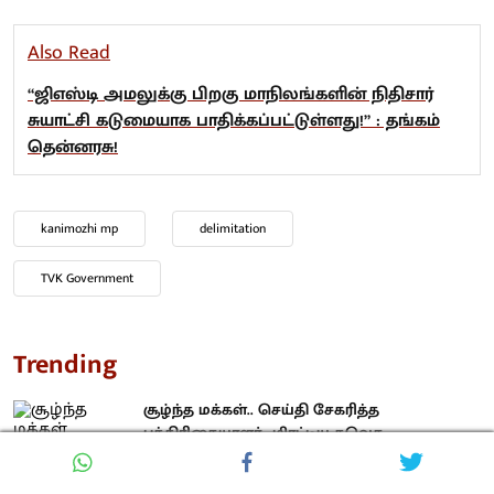
Also Read
“ஜிஎஸ்டி அமலுக்கு பிறகு மாநிலங்களின் நிதிசார்
சுயாட்சி கடுமையாக பாதிக்கப்பட்டுள்ளது!” : தங்கம்
தென்னரசு!
kanimozhi mp
delimitation
TVK Government
Trending
சூழ்ந்த மக்கள்.. செய்தி சேகரித்த
பத்திரிகையாளர்.. மிரட்டிய தவெக
அமைச்சரின் ஆதரவாளர்.. வைரலாகும்
வீடியோ!