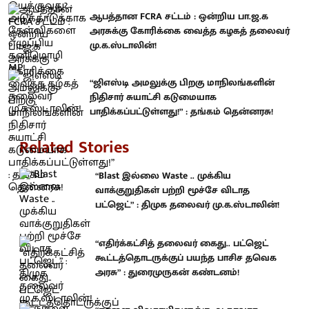
ஆபத்தான FCRA சட்டம் : ஒன்றிய பா.ஜ.க
அரசுக்கு கோரிக்கை வைத்த கழகத் தலைவர்
மு.க.ஸ்டாலின்!
“ஜிஎஸ்டி அமலுக்கு பிறகு மாநிலங்களின்
நிதிசார் சுயாட்சி கடுமையாக
பாதிக்கப்பட்டுள்ளது!” : தங்கம் தென்னரசு!
Related Stories
“Blast இல்லை Waste .. முக்கிய
வாக்குறுதிகள் பற்றி மூச்சே விடாத
பட்ஜெட்” : திமுக தலைவர் மு.க.ஸ்டாலின்!
“எதிர்க்கட்சித் தலைவர் கைது.. பட்ஜெட்
கூட்டத்தொடருக்குப் பயந்த பாசிச தவெக
அரசு” : துரைமுருகன் கண்டனம்!