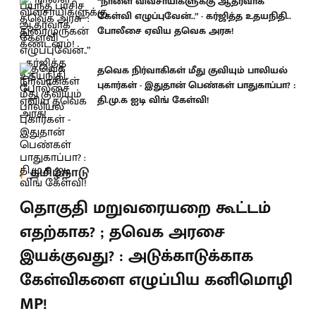
“நாளை விவசாயிகளுக்கு ஆதரவாக
கேள்வி எழுப்புவேன்..” - கர்ஜித்த உதயநிதி..
போலீசை ஏவிய தவெக அரசு!
தவெக நிர்வாகிகள் மீது குவியும் பாலியல்
புகார்கள் - இதுதான் பெண்கள் பாதுகாப்பா? :
தி.மு.க ஐடி விங் கேள்வி!
தமிழ்நாடு
தொகுதி மறுவரையறை கூட்டம்
எதற்காக? ; தவெக அரசை
இயக்குவது? : அடுக்காடுக்காக
கேள்விகளை எழுப்பிய கனிமொழி
MP!