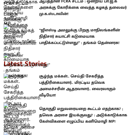
ஆபத்தான FCRA சட்டம் : ஒன்றிய பா.ஜ.க
அரசுக்கு கோரிக்கை வைத்த கழகத் தலைவர்
மு.க.ஸ்டாலின்!
“ஜிஎஸ்டி அமலுக்கு பிறகு மாநிலங்களின்
நிதிசார் சுயாட்சி கடுமையாக
பாதிக்கப்பட்டுள்ளது!” : தங்கம் தென்னரசு!
Latest Stories
சூழ்ந்த மக்கள்.. செய்தி சேகரித்த
பத்திரிகையாளர்.. மிரட்டிய தவெக
அமைச்சரின் ஆதரவாளர்.. வைரலாகும்
வீடியோ!
தொகுதி மறுவரையறை கூட்டம் எதற்காக? ;
தவெக அரசை இயக்குவது? : அடுக்காடுக்காக
கேள்விகளை எழுப்பிய கனிமொழி MP!