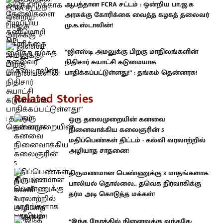
ஆபத்தான FCRA சட்டம் : ஒன்றிய பா.ஜ.க
அரசுக்கு கோரிக்கை வைத்த கழகத் தலைவர்
மு.க.ஸ்டாலின்!
“ஜிஎஸ்டி அமலுக்கு பிறகு மாநிலங்களின்
நிதிசார் சுயாட்சி கடுமையாக
பாதிக்கப்பட்டுள்ளது!” : தங்கம் தென்னரசு!
Related Stories
ஒரு தலைமுறையின் கனவை
நினைவாக்கிய கலைஞரின் 5
மதிப்பெண்கள் திட்டம் - கல்வி வரலாற்றில்
அழியாத சாதனை!
திருமணமான பெண்ணுக்கு 3 மாதங்களாக
பாலியல் தொல்லை.. தவெக நிர்வாகிக்கு
தர்ம அடி கொடுத்த மக்கள்!
“இந்த நேரத்தில் நினைவுக்கு வந்ததே;