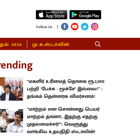
|
Follow Us
்தல் 2026
மு.க.ஸ்டாலின்
rending
“மகளிர் உரிமைத் தொகை ரூ.2,500
பற்றி ‘பேச்சு - மூச்சே’ இல்லை!” :
தங்கம் தென்னரசு விமர்சனம்!
“மாற்றம் என சொன்னது பெயர்
மாற்றம் தானா?.. இதற்கு எதற்கு
முதலமைச்சர்?”: வெளுத்து
வாங்கிய உதயநிதி ஸ்டாலின்!