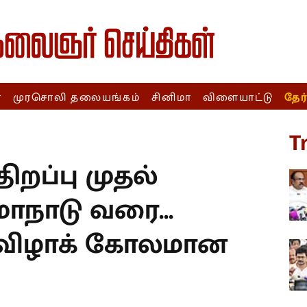
ா
முரசொலி தலையங்கம்
சினிமா
விளையாட்டு
தேர
T
ிறப்பு முதல்
மாநாடு வரை...
 விழாக் கோலமான