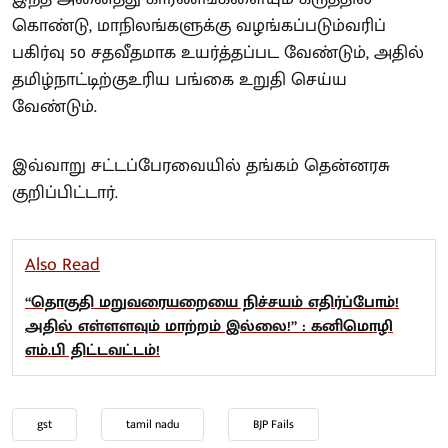
கொண்டு, மாநிலங்களுக்கு வழங்கப்படும்வரிப்
பகிர்வு 50 சதவீதமாக உயர்த்தப்பட வேண்டும், அதில்
தமிழ்நாட்டிற்குஉரிய பங்கை உறுதி செய்ய
வேண்டும்.
இவ்வாறு சட்டப்பேரவையில் தங்கம் தென்னரசு
குறிப்பிட்டார்.
Also Read
“தொகுதி மறுவரையறையை நிச்சயம் எதிர்ப்போம்!
அதில் எள்ளளவும் மாற்றம் இல்லை!” : கனிமொழி
எம்.பி திட்டவட்டம்!
gst
tamil nadu
BJP Fails