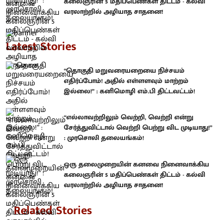
கலைஞரின் 5 மதிப்பெண்கள் திட்டம் - கல்வி
வரலாற்றில் அழியாத சாதனை!
Latest Stories
“தொகுதி மறுவரையறையை நிச்சயம்
எதிர்ப்போம்! அதில் எள்ளளவும் மாற்றம்
இல்லை!” : கனிமொழி எம்.பி திட்டவட்டம்!
“எல்லாவற்றிலும் வெற்றி, வெற்றி என்று
சேர்த்துவிட்டால் வெற்றி பெற்று விட முடியாது!”
: முரசொலி தலையங்கம்!
ஒரு தலைமுறையின் கனவை நினைவாக்கிய
கலைஞரின் 5 மதிப்பெண்கள் திட்டம் - கல்வி
வரலாற்றில் அழியாத சாதனை!
Related Stories