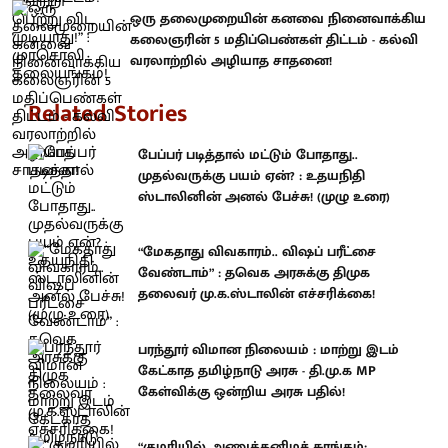
ஒரு தலைமுறையின் கனவை நினைவாக்கிய
கலைஞரின் 5 மதிப்பெண்கள் திட்டம் - கல்வி
வரலாற்றில் அழியாத சாதனை!
Related Stories
பேப்பர் படித்தால் மட்டும் போதாது..
முதல்வருக்கு பயம் ஏன்? : உதயநிதி
ஸ்டாலினின் அனல் பேச்சு! (முழு உரை)
“மேகதாது விவகாரம்.. விஷப் பரீட்சை
வேண்டாம்” : தவெக அரசுக்கு திமுக
தலைவர் மு.க.ஸ்டாலின் எச்சரிக்கை!
பரந்தூர் விமான நிலையம் : மாற்று இடம்
கேட்காத தமிழ்நாடு அரசு - தி.மு.க MP
கேள்விக்கு ஒன்றிய அரசு பதில்!
“குமரியில் அணுக்கனிமச் சுரங்கம்;