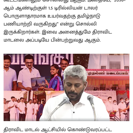
கூட்டங்களிலும் சொன்னது ஆகும். அதையே, “2036–
ஆம் ஆண்டிற்குள் 1.5 டிரில்லியன் டாலர்
பொருளாதாரமாக உயர்வதற்கு தமிழ்நாடு
பணியாற்றி வருகிறது” என்று சொல்லி
இருக்கிறார்கள். இவை அனைத்துமே திராவிட
மாடலை அப்படியே பின்பற்றுவது ஆகும்.
திராவிட மாடல் ஆட்சியில் கொண்டுவரப்பட்ட