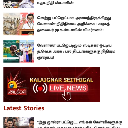
உதயநிதி ஸ்டாலின்!
வெற்று பட்ஜெட்டாக அமைந்திருக்கிறது
வேளாண் நிதிநிலை அறிக்கை : கழகத்
தலைவர் மு.க.ஸ்டாலின் விமர்சனம்!
வேளாண் பட்ஜெட்டிலும் ஸ்டிக்கர் ஒட்டிய
த.வெ.க அரசு : பல திட்டங்களுக்கு நிதியும்
குறைப்பு!
Latest Stories
“இது ஜால்ரா பட்ஜெட்.. எங்கள் கேள்விகளுக்கு