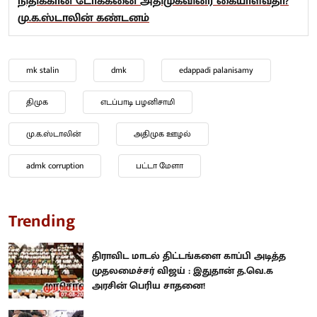
நிதிக்கான டோக்கனை அதிமுகவினர் கையாள்வதா?
மு.க.ஸ்டாலின் கண்டனம்
mk stalin
dmk
edappadi palanisamy
திமுக
எடப்பாடி பழனிசாமி
மு.க.ஸ்டாலின்
அதிமுக ஊழல்
admk corruption
பட்டா மேளா
Trending
திராவிட மாடல் திட்டங்களை காப்பி அடித்த
முதலமைச்சர் விஜய் : இதுதான் த.வெ.க
அரசின் பெரிய சாதனை!