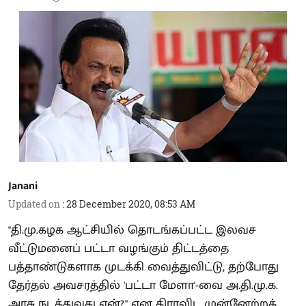
Janani
Updated on
:
28 December 2020, 08:53 AM
"தி.மு.கழக ஆட்சியில் தொடங்கப்பட்ட இலவச
வீட்டுமனைப் பட்டா வழங்கும் திட்டத்தை
பத்தாண்டுகளாக முடக்கி வைத்துவிட்டு, தற்போது
தேர்தல் அவசரத்தில் 'பட்டா மேளா'-வை அ.தி.மு.க.
அரசு நடத்துவது ஏன்?" என திராவிட முன்னேற்றக்