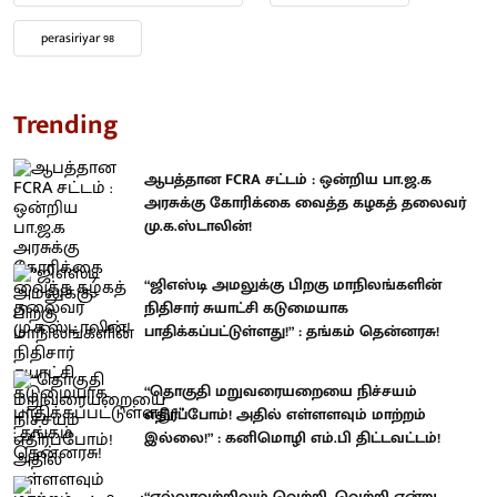
perasiriyar 98
Trending
ஆபத்தான FCRA சட்டம் : ஒன்றிய பா.ஜ.க
அரசுக்கு கோரிக்கை வைத்த கழகத் தலைவர்
மு.க.ஸ்டாலின்!
“ஜிஎஸ்டி அமலுக்கு பிறகு மாநிலங்களின்
நிதிசார் சுயாட்சி கடுமையாக
பாதிக்கப்பட்டுள்ளது!” : தங்கம் தென்னரசு!
“தொகுதி மறுவரையறையை நிச்சயம்
எதிர்ப்போம்! அதில் எள்ளளவும் மாற்றம்
இல்லை!” : கனிமொழி எம்.பி திட்டவட்டம்!
“எல்லாவற்றிலும் வெற்றி, வெற்றி என்று