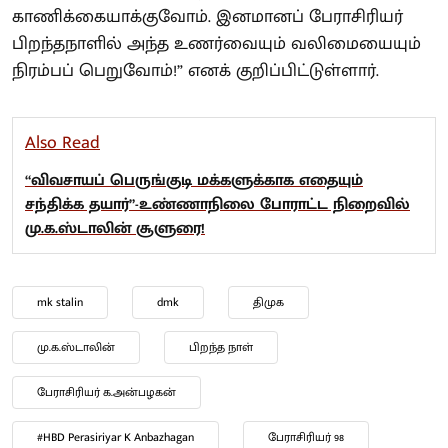
காணிக்கையாக்குவோம். இனமானப் பேராசிரியர்
பிறந்தநாளில் அந்த உணர்வையும் வலிமையையும்
நிரம்பப் பெறுவோம்!” எனக் குறிப்பிட்டுள்ளார்.
Also Read
“விவசாயப் பெருங்குடி மக்களுக்காக எதையும்
சந்திக்க தயார்”-உண்ணாநிலை போராட்ட நிறைவில்
மு.க.ஸ்டாலின் சூளுரை!
mk stalin
dmk
திமுக
மு.க.ஸ்டாலின்
பிறந்த நாள்
பேராசிரியர் க.அன்பழகன்
#HBD Perasiriyar K Anbazhagan
பேராசிரியர் 98