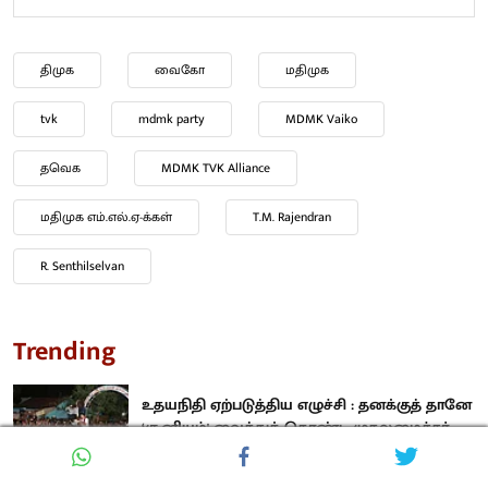
திமுக
வைகோ
மதிமுக
tvk
mdmk party
MDMK Vaiko
தவெக
MDMK TVK Alliance
மதிமுக எம்.எல்.ஏ-க்கள்
T.M. Rajendran
R. Senthilselvan
Trending
உதயநிதி ஏற்படுத்திய எழுச்சி : தனக்குத் தானே
‘சூனியம்' வைத்துக் கொண்ட முதலமைச்சர்
விஜய்!