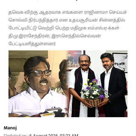
தவெக-விற்கு ஆதரவாக எங்களை ராஜினாமா செய்யச்
சொல்லி நிர்பந்தித்தார் என உதயசூரியன் சின்னத்தில்
போட்டியிட்டு வெற்றி பெற்ற மதிமுக எம்.எல்.ஏ-க்கள்
தி.மு.இராசேந்திரன், இரா.செந்தில்செல்வன்
பேட்டியளித்துள்ளனர்
Manoj
Updated on
:
6 August 2026, 03:23 AM