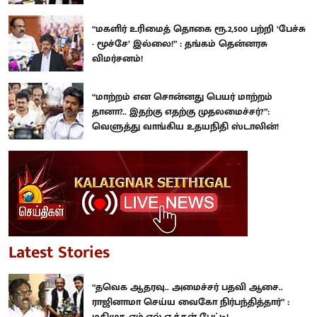
“மகளிர் உரிமைத் தொகை ரூ.2,500 பற்றி ‘பேச்சு
- மூச்சே’ இல்லை!” : தங்கம் தென்னரசு
விமர்சனம்!
“மாற்றம் என சொன்னது பெயர் மாற்றம்
தானா?.. இதற்கு எதற்கு முதலமைச்சர்?”:
வெளுத்து வாங்கிய உதயநிதி ஸ்டாலின்!
Latest Stories
“தவெக ஆதரவு.. அமைச்சர் பதவி ஆசை..
ராஜினாமா செய்ய வைகோ நிர்பந்தித்தார்” :
மதிமுக எம்.எல்.ஏ-க்கள் பேட்டி!