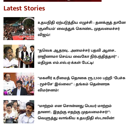
Latest Stories
உதயநிதி ஏற்படுத்திய எழுச்சி : தனக்குத் தானே
‘சூனியம்' வைத்துக் கொண்ட முதலமைச்சர்
விஜய்!
“தவெக ஆதரவு.. அமைச்சர் பதவி ஆசை..
ராஜினாமா செய்ய வைகோ நிர்பந்தித்தார்” :
மதிமுக எம்.எல்.ஏ-க்கள் பேட்டி!
“மகளிர் உரிமைத் தொகை ரூ.2,500 பற்றி ‘பேச்சு
- மூச்சே’ இல்லை!” : தங்கம் தென்னரசு
விமர்சனம்!
“மாற்றம் என சொன்னது பெயர் மாற்றம்
தானா?.. இதற்கு எதற்கு முதலமைச்சர்?”:
வெளுத்து வாங்கிய உதயநிதி ஸ்டாலின்!