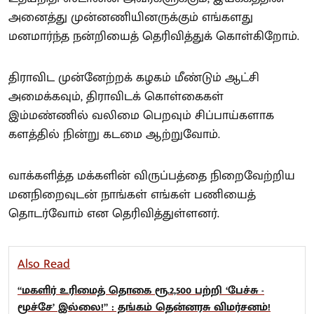
அனைத்து முன்னணியினருக்கும் எங்களது
மனமார்ந்த நன்றியைத் தெரிவித்துக் கொள்கிறோம்.
திராவிட முன்னேற்றக் கழகம் மீண்டும் ஆட்சி
அமைக்கவும், திராவிடக் கொள்கைகள்
இம்மண்ணில் வலிமை பெறவும் சிப்பாய்களாக
களத்தில் நின்று கடமை ஆற்றுவோம்.
வாக்களித்த மக்களின் விருப்பத்தை நிறைவேற்றிய
மனநிறைவுடன் நாங்கள் எங்கள் பணியைத்
தொடர்வோம் என தெரிவித்துள்ளனர்.
Also Read
“மகளிர் உரிமைத் தொகை ரூ.2,500 பற்றி ‘பேச்சு -
மூச்சே’ இல்லை!” : தங்கம் தென்னரசு விமர்சனம்!