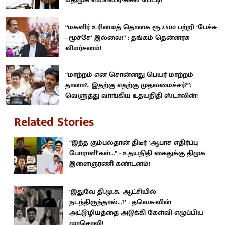
“மகளிர் உரிமைத் தொகை ரூ.2,500 பற்றி ‘பேச்சு
- மூச்சே’ இல்லை!” : தங்கம் தென்னரசு
விமர்சனம்!
“மாற்றம் என சொன்னது பெயர் மாற்றம்
தானா?.. இதற்கு எதற்கு முதலமைச்சர்?”:
வெளுத்து வாங்கிய உதயநிதி ஸ்டாலின்!
Related Stories
“இந்த கும்பல்தான் திடீர் ‘ஆபாச எதிர்ப்பு
போராளி’கள்...” - உதயநிதி கைதுக்கு திமுக
இளைஞரணி கண்டனம்!
‘இதுவே தி.மு.க. ஆட்சியில்
நடந்திருந்தால்...?’ : தவெக-வின்
அட்டூழியத்தை அடுக்கி கேள்வி எழுப்பிய
முரசொலி!