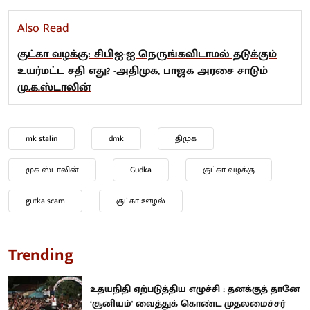
Also Read
குட்கா வழக்கு: சிபிஐ-ஐ நெருங்கவிடாமல் தடுக்கும்
உயர்மட்ட சதி எது? -அதிமுக, பாஜக அரசை சாடும்
மு.க.ஸ்டாலின்
mk stalin
dmk
திமுக
முக ஸ்டாலின்
Gudka
குட்கா வழக்கு
gutka scam
குட்கா ஊழல்
Trending
உதயநிதி ஏற்படுத்திய எழுச்சி : தனக்குத் தானே
‘சூனியம்' வைத்துக் கொண்ட முதலமைச்சர்